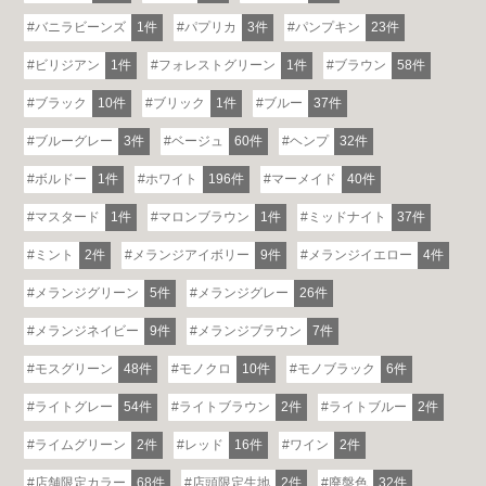
バニラビーンズ
1件
パプリカ
3件
パンプキン
23件
ビリジアン
1件
フォレストグリーン
1件
ブラウン
58件
ブラック
10件
ブリック
1件
ブルー
37件
ブルーグレー
3件
ベージュ
60件
ヘンプ
32件
ボルドー
1件
ホワイト
196件
マーメイド
40件
マスタード
1件
マロンブラウン
1件
ミッドナイト
37件
ミント
2件
メランジアイボリー
9件
メランジイエロー
4件
メランジグリーン
5件
メランジグレー
26件
メランジネイビー
9件
メランジブラウン
7件
モスグリーン
48件
モノクロ
10件
モノブラック
6件
ライトグレー
54件
ライトブラウン
2件
ライトブルー
2件
ライムグリーン
2件
レッド
16件
ワイン
2件
店舗限定カラー
68件
店頭限定生地
2件
廃盤色
32件