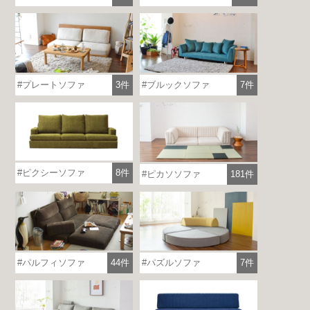
プレートソファ
3件
ブルックソファ
7件
ピクシーソファ
8件
ピカソソファ
181件
各地で出張ショールームを開催！
この機会にHAREMのソファをお試しくだ
さい。
※一部日時は予約制
詳しくはこちら
パルフィソファ
44件
パズルソファ
7件