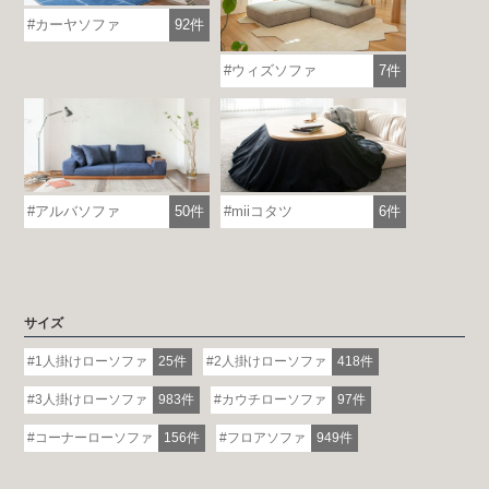
カーヤソファ
92件
ウィズソファ
7件
アルバソファ
50件
miiコタツ
6件
サイズ
1人掛けローソファ
25件
2人掛けローソファ
418件
3人掛けローソファ
983件
カウチローソファ
97件
コーナーローソファ
156件
フロアソファ
949件