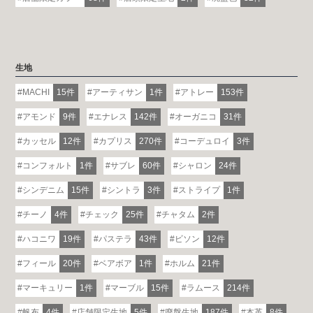
生地
MACHI
15件
アーティサン
1件
アトレー
153件
アモンド
9件
エナレス
142件
オーガニコ
31件
カッセル
12件
カプリス
270件
コーデュロイ
3件
コンフォルト
1件
サブレ
60件
シャロン
24件
シンデニム
15件
シントラ
3件
ストライプ
1件
チーノ
4件
チェック
25件
チャタム
2件
ハコニワ
19件
パステラ
43件
ビソン
12件
フィール
20件
ベアボア
1件
ホルム
21件
マーキュリー
1件
マーブル
15件
ラムース
214件
帆布
4件
店舗限定生地
5件
廃盤生地
187件
本革
8件