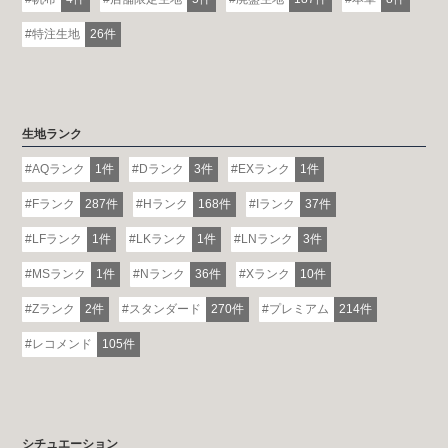
特注生地
26件
生地ランク
AQランク
1件
Dランク
3件
EXランク
1件
Fランク
287件
Hランク
168件
Iランク
37件
LFランク
1件
LKランク
1件
LNランク
3件
MSランク
1件
Nランク
36件
Xランク
10件
Zランク
2件
スタンダード
270件
プレミアム
214件
レコメンド
105件
シチュエーション