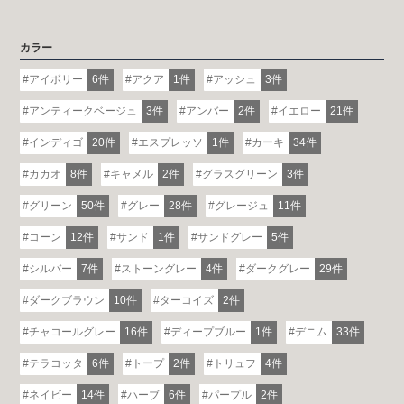
カラー
アイボリー
6件
アクア
1件
アッシュ
3件
アンティークベージュ
3件
アンバー
2件
イエロー
21件
インディゴ
20件
エスプレッソ
1件
カーキ
34件
カカオ
8件
キャメル
2件
グラスグリーン
3件
グリーン
50件
グレー
28件
グレージュ
11件
コーン
12件
サンド
1件
サンドグレー
5件
シルバー
7件
ストーングレー
4件
ダークグレー
29件
ダークブラウン
10件
ターコイズ
2件
チャコールグレー
16件
ディープブルー
1件
デニム
33件
テラコッタ
6件
トープ
2件
トリュフ
4件
ネイビー
14件
ハーブ
6件
パープル
2件