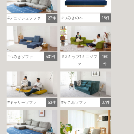
つみきの木
15件
デニッシュソファ
27件
つみきソファ
501件
スキップ1ミニソフ
160
ァ
件
キャリーソファ
53件
かこみソファ
37件