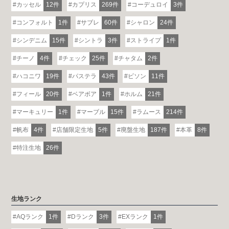
カッセル
12件
カプリス
269件
コーデュロイ
3件
コンフォルト
1件
サブレ
60件
シャロン
24件
シンデニム
15件
シントラ
3件
ストライプ
1件
チーノ
4件
チェック
25件
チャタム
2件
ハコニワ
19件
パステラ
43件
ビソン
11件
フィール
20件
ベアボア
1件
ホルム
21件
マーキュリー
1件
マーブル
15件
ラムース
214件
帆布
4件
店舗限定生地
5件
廃盤生地
187件
本革
8件
特注生地
26件
生地ランク
AQランク
1件
Dランク
3件
EXランク
1件