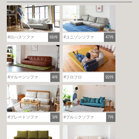
ロハスソファ
66件
ユニゾンソファ
47件
マルーンソファ
4件
フロフロ
92件
プレートソファ
3件
ブルックソファ
7件