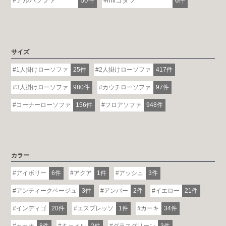
アルバソファ
50件
miiコタツ
6件
詳しくはこちら
サイズ
1人掛けローソファ
25件
2人掛けローソファ
417件
3人掛けローソファ
980件
カウチローソファ
97件
コーナーローソファ
156件
フロアソファ
948件
カラー
アイボリー
6件
アクア
1件
アッシュ
3件
アンティークベージュ
3件
アンバー
2件
イエロー
21件
インディゴ
20件
エスプレッソ
1件
カーキ
34件
カカオ
8件
キャメル
2件
グラスグリーン
3件