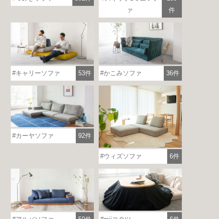
ァ
件
キャリーソファ
53件
かこみソファ
36件
カーヤソファ
92件
ウィズソファ
6件
各地で出張ショールームを開催！
この機会にHAREMのソファをお試しくだ
さい。
※一部日時は予約制