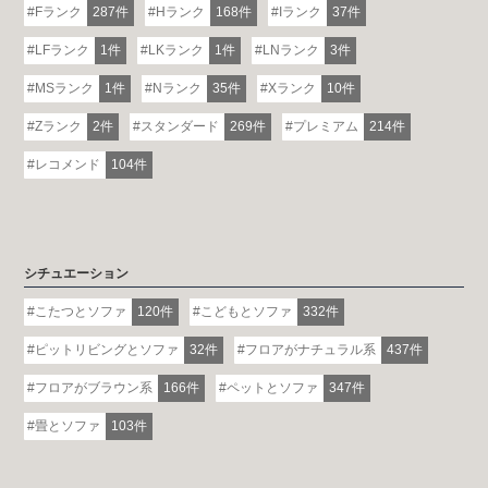
Fランク
287件
Hランク
168件
Iランク
37件
LFランク
1件
LKランク
1件
LNランク
3件
MSランク
1件
Nランク
35件
Xランク
10件
Zランク
2件
スタンダード
269件
プレミアム
214件
レコメンド
104件
シチュエーション
こたつとソファ
120件
こどもとソファ
332件
ピットリビングとソファ
32件
フロアがナチュラル系
437件
フロアがブラウン系
166件
ペットとソファ
347件
畳とソファ
103件