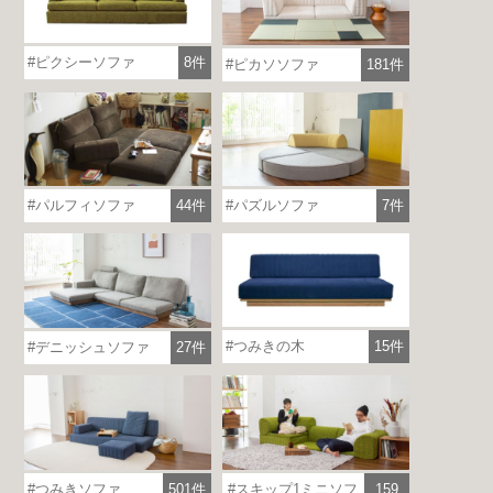
ピクシーソファ
8件
ピカソソファ
181件
パルフィソファ
44件
パズルソファ
7件
つみきの木
15件
デニッシュソファ
27件
つみきソファ
501件
スキップ1ミニソフ
159