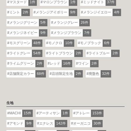
マスタード
1件
マロンブラウン
1件
ミッドナイト
37件
ミント
2件
メランジアイボリー
9件
メランジイエロー
4件
メランジグリーン
5件
メランジグレー
26件
メランジネイビー
9件
メランジブラウン
7件
モスグリーン
48件
モノクロ
10件
モノブラック
6件
ライトグレー
54件
ライトブラウン
2件
ライトブルー
2件
ライムグリーン
2件
レッド
16件
ワイン
2件
店舗限定カラー
68件
店頭限定生地
2件
廃盤色
32件
生地
MACHI
15件
アーティサン
1件
アトレー
153件
アモンド
9件
エナレス
142件
オーガニコ
30件