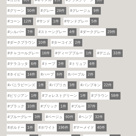
グリーン
50件
グレー
28件
グレージュ
9件
コーン
12件
サンド
1件
サンドグレー
5件
シルバー
7件
ストーングレー
4件
ダークグレー
29件
ダークブラウン
10件
ターコイズ
2件
チャコールグレー
16件
ディープブルー
1件
デニム
33件
テラコッタ
6件
トープ
2件
トリュフ
4件
ネイビー
14件
ハーブ
6件
パープル
2件
バニラビーンズ
1件
パプリカ
3件
パンプキン
22件
ビリジアン
1件
フォレストグリーン
1件
ブラウン
58件
ブラック
10件
ブリック
1件
ブルー
37件
ブルーグレー
3件
ベージュ
60件
ヘンプ
32件
ボルドー
1件
ホワイト
196件
マーメイド
40件