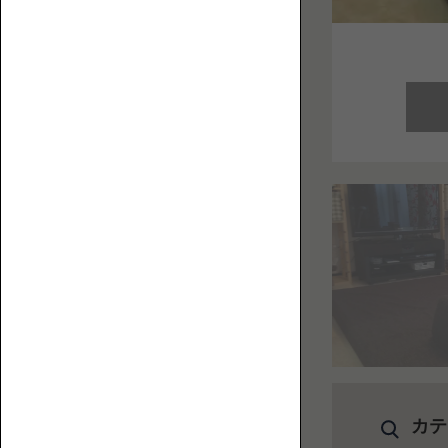
お
フ
役
ァ
立
ち
コ
ラ
ム
を
集
ハ
め
イ
ま
バ
し
ッ
た。
ク
ロ
ー
ソ
フ
カテ
ァ