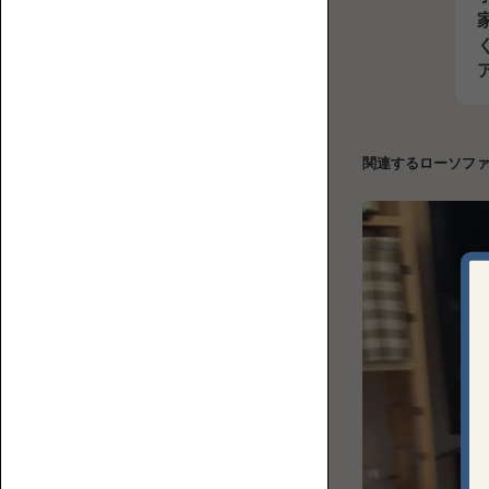
【特
誰
集】
カ
が
ソ
ウ
座
フ
チ
る？
ァ
関連するローソフ
ロ
ど
の
ー
ん
選
ソ
な
び
フ
部
方
ァ
屋
に
置
く？
ソ
フ
ァ
の
フ