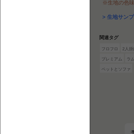
※生地の色
2P【2
介
人
す
生地サンプ
掛
る
け】
ウ
ェ
関連タグ
ブ
フロフロ
2人
マ
ガ
プレミアム
ラ
ジ
ペットとソファ
ン
で
3P【3
す。
人
掛
け】