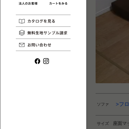
リ
一
HAREM
コ
MAGAZINE
覧
ラ
ム
や
イ
ン
タ
ビ
ュ
ー
ロ
な
ー
フ
ソファ
ど、
ソ
ロ
フ
ー
ァ
座面マ
サイズ
ソ
一