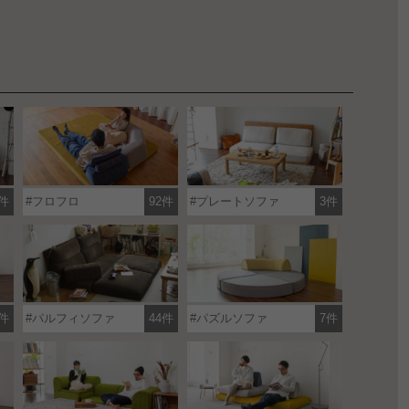
件
フロフロ
92件
プレートソファ
3件
1件
パルフィソファ
44件
パズルソファ
7件