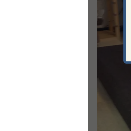
上
ロ
で
ア
何
ソ
を
フ
す
ァ
る？
ベ
ス
ト
な
ソ
フ
ァ
コ
を
ー
選
ナ
ぶ
ー
た
ロ
め
ー
の
ソ