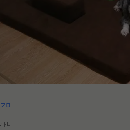
ロフロ
ットL