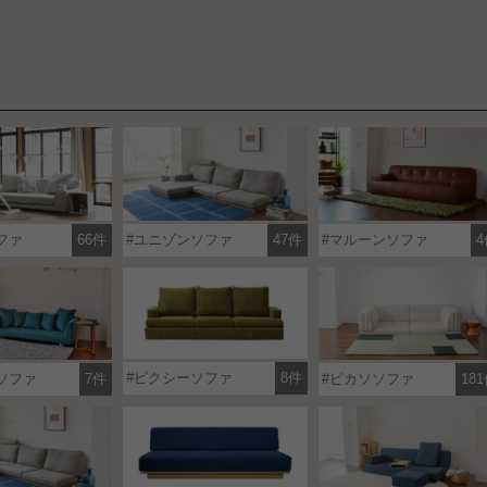
ファ
66件
ユニゾンソファ
47件
マルーンソファ
4
ピクシーソファ
8件
ソファ
7件
ピカソソファ
18