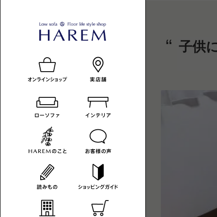
ロ
HAREM
ロ
子供
ー
ー
の
ソ
フ
ソ
読
ァ
フ
み
の
あ
ァ
も
る
暮
-
の
ら
カ
し
へ
テ
ゴ