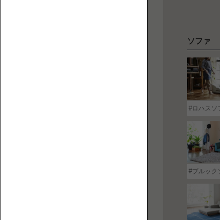
【特
ソファ
ペ
集】
ッ
ペ
ト
ッ
と
ト
人
替
と
に
え
ロ
ロハスソ
優
カ
ー
し
バ
ソ
い
ー
フ
ロ
ァ
ー
ソ
ブルック
フ
ァ
の
選