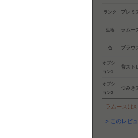
フ
覧
ァ
プレミ
ランク
と
床
ラムー
生地
暮
ら
ブラウ
色
し
に
オプシ
ま
1P【1
背スト
つ
人
ョン1
わ
掛
オプシ
る
け】
つみき
ョン2
人・
も
ラムースはXラ
の・
こ
このレビュ
と
を
紹