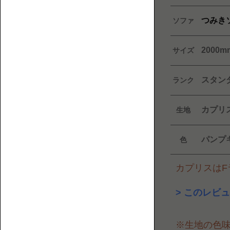
フ
覧
ァ
つみき
ソファ
と
床
2000m
サイズ
暮
ら
スタン
ランク
し
に
ま
1P【1
カプリ
生地
つ
人
わ
掛
パンプ
色
る
け】
人・
も
カプリスはFラ
の・
こ
このレビュ
と
を
※生地の色
紹