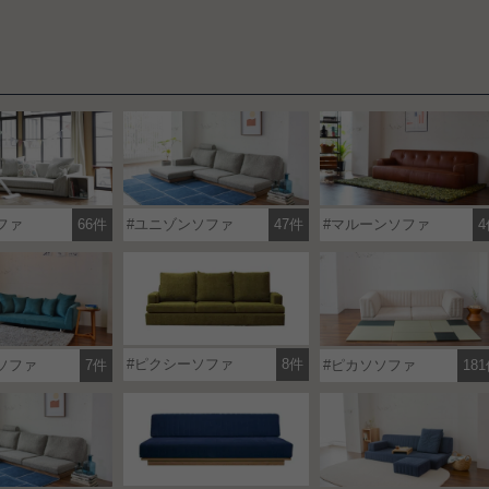
ファ
66件
ユニゾンソファ
47件
マルーンソファ
4
ピクシーソファ
8件
ソファ
7件
ピカソソファ
18