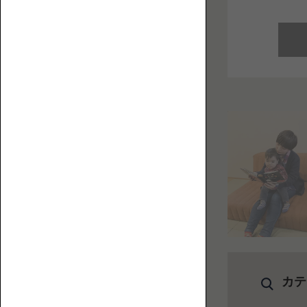
お
フ
役
ァ
立
ち
コ
ラ
ム
を
集
ハ
め
イ
ま
バ
し
ッ
た。
ク
ロ
ー
ソ
カテ
フ
ァ