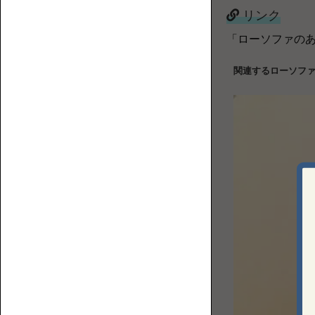
リンク
【特
「ローソファの
誰
集】
カ
が
ソ
関連するローソフ
ウ
座
フ
チ
る？
ァ
ロ
ど
の
ー
ん
選
ソ
な
び
フ
部
方
ァ
屋
に
置
く？
ソ
フ
ァ
の
フ