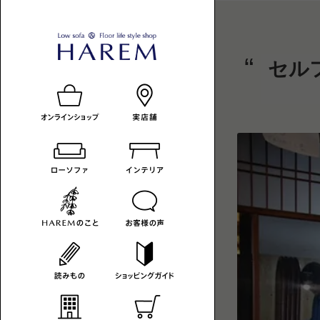
ロ
HAREM
ロ
セル
ー
ー
の
ソ
フ
ソ
読
ァ
フ
み
の
あ
ァ
も
る
暮
-
の
ら
カ
し
へ
テ
ゴ