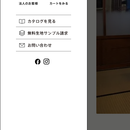
リ
一
HAREM
コ
MAGAZINE
覧
ラ
ム
や
イ
ン
タ
ビ
ュ
ー
ロ
な
ー
ど、
ソ
ロ
フ
ー
ァ
ソ
一