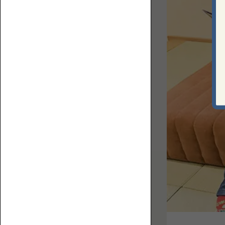
上
ロ
で
ア
何
ソ
を
フ
す
ァ
る？
ベ
ス
ト
な
ソ
フ
ァ
コ
を
ー
選
ナ
ぶ
ー
た
ロ
め
ー
の
ソ