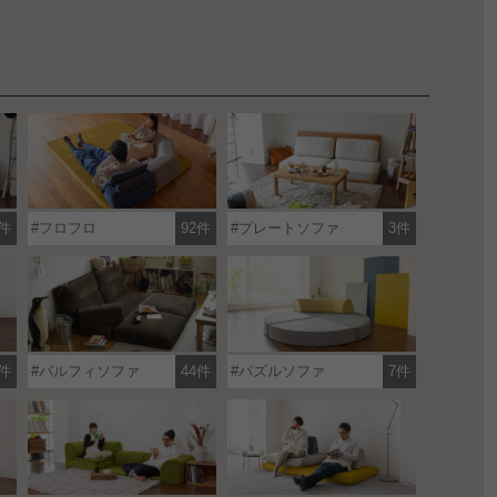
件
フロフロ
92件
プレートソファ
3件
1件
パルフィソファ
44件
パズルソファ
7件