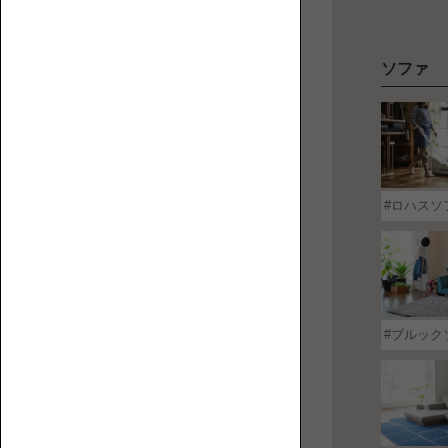
【特
ソファ
ペ
集】
ッ
ペ
ト
ッ
と
ト
人
替
と
に
え
ロハスソ
ロ
優
カ
ー
し
バ
ソ
い
ー
フ
ロ
ァ
ー
ブルック
ソ
フ
ァ
の
選