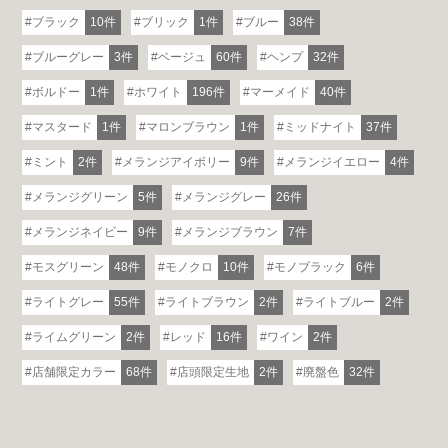
ブラック
10件
ブリック
1件
ブルー
38件
ブルーグレー
3件
ベージュ
60件
ヘンプ
32件
ボルドー
1件
ホワイト
196件
マーメイド
40件
マスタード
1件
マロンブラウン
1件
ミッドナイト
37件
ミント
2件
メランジアイボリー
9件
メランジイエロー
4件
メランジグリーン
5件
メランジグレー
26件
メランジネイビー
9件
メランジブラウン
7件
モスグリーン
48件
モノクロ
10件
モノブラック
6件
ライトグレー
55件
ライトブラウン
2件
ライトブルー
2件
ライムグリーン
2件
レッド
16件
ワイン
2件
店舗限定カラー
68件
店頭限定生地
2件
廃盤色
32件