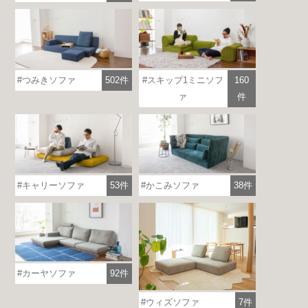
つみきソファ
502件
スキップ1ミニソフ
160
ァ
件
各地で出張ショールームを開催！
この機会にHAREMのソファをお試しくだ
さい。
キャリーソファ
53件
かこみソファ
38件
※一部日時は予約制
詳しくはこちら
カーヤソファ
92件
ウィズソファ
7件