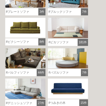
プレートソファ
3件
ブルックソファ
7件
ピクシーソファ
8件
ピカソソファ
181件
パルフィソファ
44件
パズルソファ
7件
つみきの木
15件
デニッシュソファ
27件