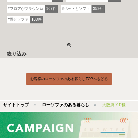
フロアがブラウン系
167件
ペットとソファ
352件
畳とソファ
103件
絞り込み
お客様のローソファのある暮らしTOPへもどる
サイトトップ
ローソファのある暮らし
大阪府 Y.R様