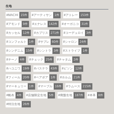
生地
MACHI
15件
アーティサン
1件
アトレー
153件
アモンド
9件
エナレス
142件
オーガニコ
31件
カッセル
12件
カプリス
271件
コーデュロイ
3件
コンフォルト
1件
サブレ
60件
シャロン
24件
シンデニム
15件
シントラ
3件
ストライプ
1件
チーノ
4件
チェック
25件
チャタム
2件
ハコニワ
19件
パステラ
43件
ビソン
12件
フィール
20件
ベアボア
1件
ホルム
21件
マーキュリー
1件
マーブル
16件
ラムース
215件
帆布
4件
店舗限定生地
5件
廃盤生地
187件
本革
8件
特注生地
26件