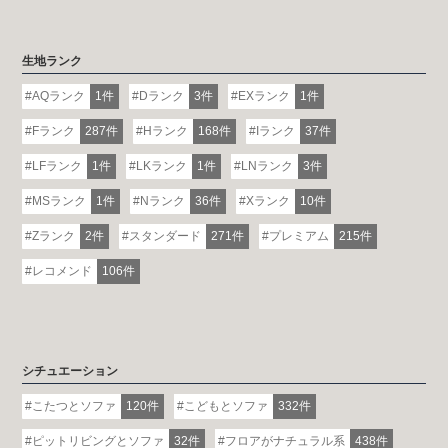
生地ランク
AQランク
1件
Dランク
3件
EXランク
1件
Fランク
287件
Hランク
168件
Iランク
37件
LFランク
1件
LKランク
1件
LNランク
3件
MSランク
1件
Nランク
36件
Xランク
10件
Zランク
2件
スタンダード
271件
プレミアム
215件
レコメンド
106件
シチュエーション
こたつとソファ
120件
こどもとソファ
332件
ピットリビングとソファ
32件
フロアがナチュラル系
438件