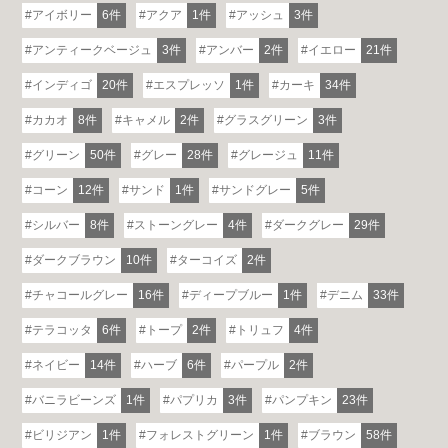
アイボリー
6件
アクア
1件
アッシュ
3件
アンティークベージュ
3件
アンバー
2件
イエロー
21件
インディゴ
20件
エスプレッソ
1件
カーキ
34件
カカオ
8件
キャメル
2件
グラスグリーン
3件
グリーン
50件
グレー
28件
グレージュ
11件
コーン
12件
サンド
1件
サンドグレー
5件
シルバー
8件
ストーングレー
4件
ダークグレー
29件
ダークブラウン
10件
ターコイズ
2件
チャコールグレー
16件
ディープブルー
1件
デニム
33件
テラコッタ
6件
トープ
2件
トリュフ
4件
ネイビー
14件
ハーブ
6件
パープル
2件
バニラビーンズ
1件
パプリカ
3件
パンプキン
23件
ビリジアン
1件
フォレストグリーン
1件
ブラウン
58件