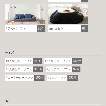
アルバソファ
50件
miiコタツ
6件
サイズ
1人掛けローソファ
26件
2人掛けローソファ
418件
3人掛けローソファ
985件
カウチローソファ
97件
コーナーローソファ
156件
フロアソファ
951件
カラー