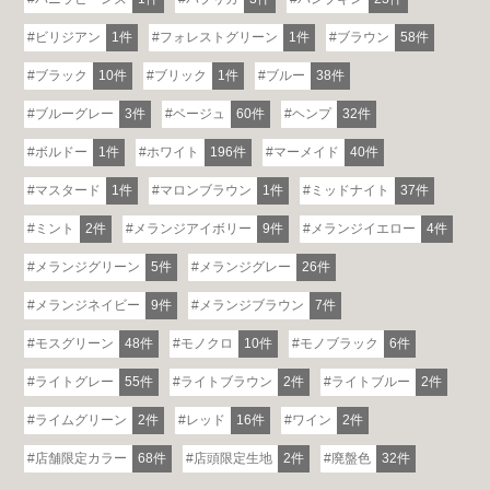
ビリジアン
1件
フォレストグリーン
1件
ブラウン
58件
ブラック
10件
ブリック
1件
ブルー
38件
ブルーグレー
3件
ベージュ
60件
ヘンプ
32件
ボルドー
1件
ホワイト
196件
マーメイド
40件
マスタード
1件
マロンブラウン
1件
ミッドナイト
37件
ミント
2件
メランジアイボリー
9件
メランジイエロー
4件
メランジグリーン
5件
メランジグレー
26件
メランジネイビー
9件
メランジブラウン
7件
モスグリーン
48件
モノクロ
10件
モノブラック
6件
ライトグレー
55件
ライトブラウン
2件
ライトブルー
2件
ライムグリーン
2件
レッド
16件
ワイン
2件
店舗限定カラー
68件
店頭限定生地
2件
廃盤色
32件