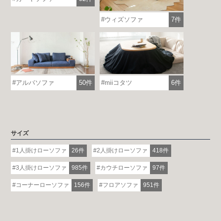
ウィズソファ
7件
アルバソファ
50件
miiコタツ
6件
サイズ
1人掛けローソファ
26件
2人掛けローソファ
418件
3人掛けローソファ
985件
カウチローソファ
97件
コーナーローソファ
156件
フロアソファ
951件