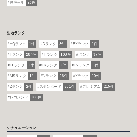
特注生地
26件
生地ランク
AQランク
1件
Dランク
3件
EXランク
1件
Fランク
287件
Hランク
168件
Iランク
37件
LFランク
1件
LKランク
1件
LNランク
3件
MSランク
1件
Nランク
36件
Xランク
10件
Zランク
2件
スタンダード
271件
プレミアム
215件
レコメンド
106件
シチュエーション