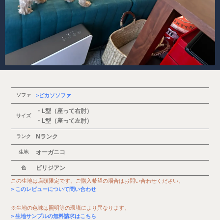
ソファ
ピカソソファ
・L型（座って右肘）
サイズ
・L型（座って左肘）
Nランク
ランク
オーガニコ
生地
ビリジアン
色
この生地は店頭限定です。ご購入希望の場合はお問い合わせください。
このレビューについて問い合わせ
※生地の色味は照明等の環境により異なります。
生地サンプルの無料請求はこちら