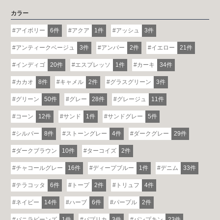
カラー
アイボリー
6件
アクア
1件
アッシュ
3件
アンティークベージュ
3件
アンバー
2件
イエロー
21件
インディゴ
20件
エスプレッソ
1件
カーキ
34件
カカオ
8件
キャメル
2件
グラスグリーン
3件
グリーン
50件
グレー
28件
グレージュ
11件
コーン
12件
サンド
1件
サンドグレー
5件
シルバー
8件
ストーングレー
4件
ダークグレー
29件
ダークブラウン
10件
ターコイズ
2件
チャコールグレー
16件
ディープブルー
1件
デニム
33件
テラコッタ
6件
トープ
2件
トリュフ
4件
ネイビー
14件
ハーブ
6件
パープル
2件
バニラビーンズ
1件
パプリカ
3件
パンプキン
23件