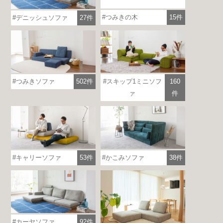
各地で出張ショールームを開催！
この機会にHAREMのソファをお試しくだ
つみきの木
15件
デニッシュソファ
27件
さい。
※一部日時は予約制
詳しくはこちら
つみきソファ
502件
スキップ1ミニソフ
160
ァ
件
キャリーソファ
53件
かこみソファ
38件
カーヤソファ
92件