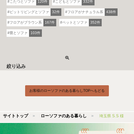
こたつとソファ
120件
こどもとソファ
332件
ピットリビングとソファ
32件
フロアがナチュラル系
438件
フロアがブラウン系
167件
ペットとソファ
352件
畳とソファ
103件
絞り込み
お客様のローソファのある暮らしTOPへもどる
サイトトップ
ローソファのある暮らし
埼玉県 S.S 様