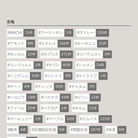
生地
MACHI
15件
アーティサン
1件
アトレー
153件
アモンド
9件
エナレス
142件
オーガニコ
31件
カッセル
12件
カプリス
271件
コーデュロイ
3件
コンフォルト
1件
サブレ
60件
シャロン
24件
シンデニム
15件
シントラ
3件
ストライプ
1件
チーノ
4件
チェック
25件
チャタム
2件
ハコニワ
19件
パステラ
43件
ビソン
12件
フィール
20件
ベアボア
1件
ホルム
21件
マーキュリー
1件
マーブル
16件
ラムース
215件
帆布
4件
店舗限定生地
5件
廃盤生地
187件
本革
8件