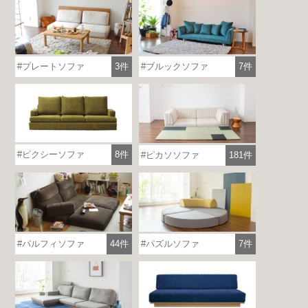
プレートソファ
3件
ブルックソファ
7件
ピクシーソファ
8件
ピカソソファ
181件
パルフィソファ
44件
パズルソファ
7件