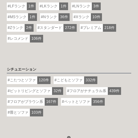
LFランク
1件
LKランク
1件
LNランク
3件
MSランク
1件
Nランク
36件
Xランク
10件
Zランク
2件
スタンダード
272件
プレミアム
218件
レコメンド
106件
シチュエーション
こたつとソファ
120件
こどもとソファ
332件
ピットリビングとソファ
32件
フロアがナチュラル系
439件
フロアがブラウン系
167件
ペットとソファ
356件
畳とソファ
103件