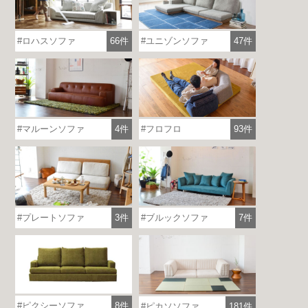
ロハスソファ
66件
ユニゾンソファ
47件
マルーンソファ
4件
フロフロ
93件
プレートソファ
3件
ブルックソファ
7件
ピクシーソファ
8件
ピカソソファ
181件