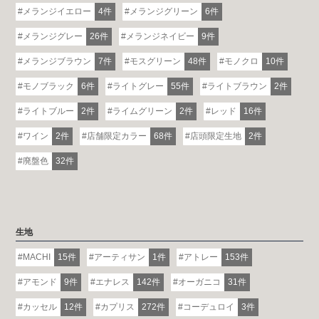
メランジイエロー
4件
メランジグリーン
6件
メランジグレー
26件
メランジネイビー
9件
メランジブラウン
7件
モスグリーン
48件
モノクロ
10件
モノブラック
6件
ライトグレー
55件
ライトブラウン
2件
ライトブルー
2件
ライムグリーン
2件
レッド
16件
ワイン
2件
店舗限定カラー
68件
店頭限定生地
2件
廃盤色
32件
生地
MACHI
15件
アーティサン
1件
アトレー
153件
アモンド
9件
エナレス
142件
オーガニコ
31件
カッセル
12件
カプリス
272件
コーデュロイ
3件