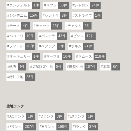
コンフォルト
1件
サブレ
60件
シャロン
24件
シンデニム
15件
シントラ
3件
ストライプ
1件
チーノ
4件
チェック
25件
チャタム
2件
ハコニワ
19件
パステラ
43件
ビソン
12件
フィール
20件
ベアボア
1件
ホルム
21件
マーキュリー
1件
マーブル
16件
ラムース
218件
帆布
4件
店舗限定生地
5件
廃盤生地
187件
本革
8件
特注生地
26件
生地ランク
AQランク
1件
Dランク
3件
EXランク
1件
Fランク
287件
Hランク
168件
Iランク
37件