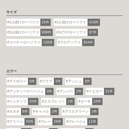
サイズ
1人掛けローソファ
26件
2人掛けローソファ
419件
3人掛けローソファ
988件
カウチローソファ
97件
コーナーローソファ
156件
フロアソファ
954件
カラー
アイボリー
6件
アクア
1件
アッシュ
3件
アンティークベージュ
3件
アンバー
2件
イエロー
21件
インディゴ
20件
エスプレッソ
1件
カーキ
34件
カカオ
8件
キャメル
2件
グラスグリーン
3件
グリーン
50件
グレー
28件
グレージュ
11件