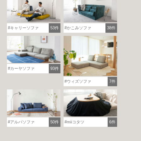
キャリーソファ
53件
かこみソファ
38件
各地で出張ショールームを開催！
この機会にHAREMのソファをお試しくだ
さい。
※一部日時は予約制
カーヤソファ
93件
詳しくはこちら
ウィズソファ
7件
アルバソファ
50件
miiコタツ
6件