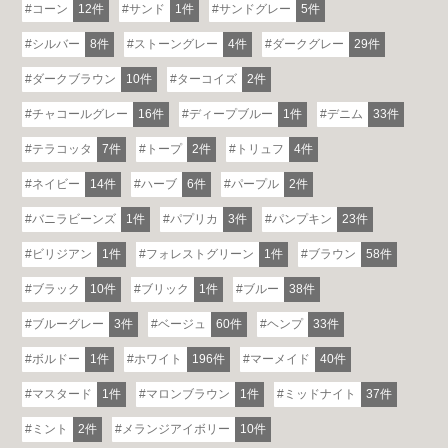
コーン
12件
サンド
1件
サンドグレー
5件
シルバー
8件
ストーングレー
4件
ダークグレー
29件
ダークブラウン
10件
ターコイズ
2件
チャコールグレー
16件
ディープブルー
1件
デニム
33件
テラコッタ
7件
トープ
2件
トリュフ
4件
ネイビー
14件
ハーブ
6件
パープル
2件
バニラビーンズ
1件
パプリカ
3件
パンプキン
23件
ビリジアン
1件
フォレストグリーン
1件
ブラウン
58件
ブラック
10件
ブリック
1件
ブルー
38件
ブルーグレー
3件
ベージュ
60件
ヘンプ
33件
ボルドー
1件
ホワイト
196件
マーメイド
40件
マスタード
1件
マロンブラウン
1件
ミッドナイト
37件
ミント
2件
メランジアイボリー
10件