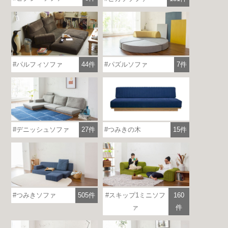
パルフィソファ
44件
パズルソファ
7件
つみきの木
15件
デニッシュソファ
27件
つみきソファ
505件
スキップ1ミニソフ
160
ァ
件