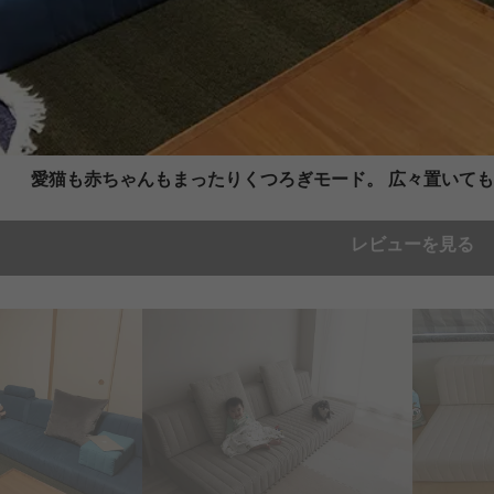
愛猫も赤ちゃんもまったりくつろぎモード。 広々置いて
レビューを見る