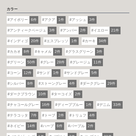
カラー
アイボリー
6件
アクア
1件
アッシュ
3件
アンティークベージュ
3件
アンバー
2件
イエロー
21件
インディゴ
20件
エスプレッソ
1件
カーキ
34件
カカオ
8件
キャメル
2件
グラスグリーン
3件
グリーン
50件
グレー
28件
グレージュ
11件
コーン
12件
サンド
1件
サンドグレー
5件
シルバー
8件
ストーングレー
4件
ダークグレー
29件
ダークブラウン
10件
ターコイズ
2件
チャコールグレー
16件
ディープブルー
1件
デニム
33件
テラコッタ
7件
トープ
2件
トリュフ
4件
ネイビー
14件
ハーブ
6件
パープル
2件