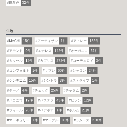
廃盤色
32件
生地
MACHI
15件
アーティサン
1件
アトレー
153件
アモンド
9件
エナレス
142件
オーガニコ
31件
カッセル
12件
カプリス
272件
コーデュロイ
3件
コンフォルト
1件
サブレ
60件
シャロン
24件
シンデニム
15件
シントラ
3件
ストライプ
1件
チーノ
4件
チェック
25件
チャタム
2件
ハコニワ
19件
パステラ
43件
ビソン
12件
フィール
20件
ベアボア
1件
ホルム
21件
マーキュリー
1件
マーブル
16件
ラムース
218件