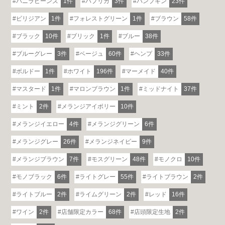
バニラビーンズ
1件
パプリカ
3件
パンプキン
23件
ビリジアン
1件
フォレストグリーン
1件
ブラウン
58件
ブラック
10件
ブリック
1件
ブルー
38件
ブルーグレー
3件
ベージュ
60件
ヘンプ
33件
ボルドー
1件
ホワイト
196件
マーメイド
40件
マスタード
1件
マロンブラウン
1件
ミッドナイト
37件
ミント
2件
メランジアイボリー
10件
メランジイエロー
4件
メランジグリーン
6件
メランジグレー
26件
メランジネイビー
9件
メランジブラウン
7件
モスグリーン
48件
モノクロ
10件
モノブラック
6件
ライトグレー
55件
ライトブラウン
2件
ライトブルー
2件
ライムグリーン
2件
レッド
16件
ワイン
2件
店舗限定カラー
68件
店頭限定生地
2件