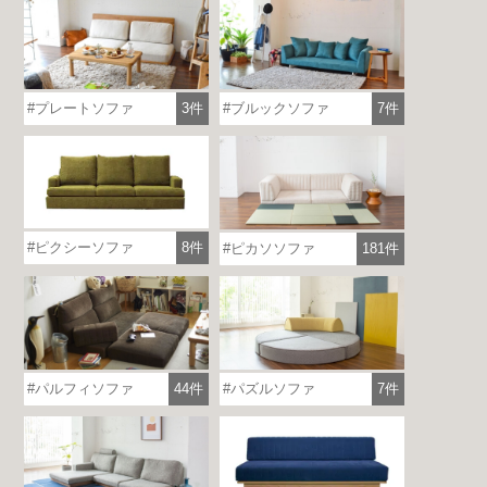
プレートソファ
3件
ブルックソファ
7件
ピクシーソファ
8件
ピカソソファ
181件
パルフィソファ
44件
パズルソファ
7件