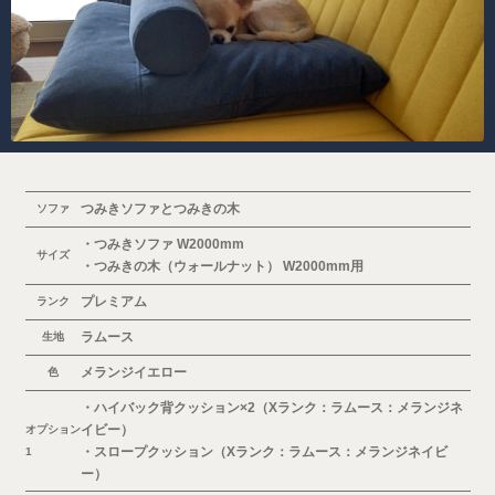
つみきソファとつみきの木
ソファ
・つみきソファ W2000mm
サイズ
・つみきの木（ウォールナット） W2000mm用
プレミアム
ランク
ラムース
生地
メランジイエロー
色
・ハイバック背クッション×2（Xランク：ラムース：メランジネ
イビー）
オプション
・スロープクッション（Xランク：ラムース：メランジネイビ
1
ー）