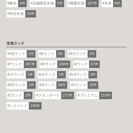
帆布
4件
店舗限定生地
5件
廃盤生地
187件
本革
8件
特注生地
26件
生地ランク
AQランク
1件
Dランク
3件
EXランク
1件
Fランク
287件
Hランク
168件
Iランク
37件
LFランク
1件
LKランク
1件
LNランク
3件
MSランク
1件
Nランク
36件
Xランク
10件
Zランク
2件
スタンダード
272件
プレミアム
218件
レコメンド
106件