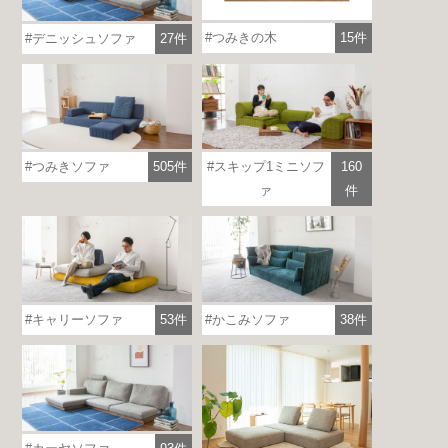
つみきの木
15件
デニッシュソファ
27件
つみきソファ
505件
スキップ1ミニソフ
160
ァ
件
キャリーソファ
53件
かこみソファ
38件