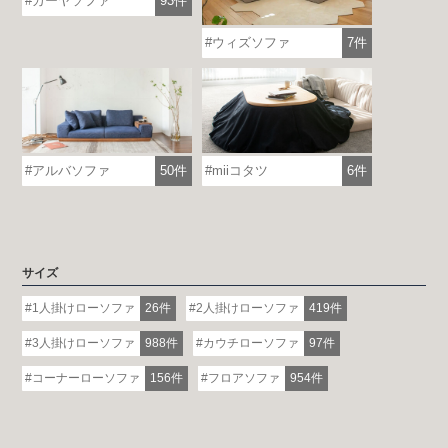
カーヤソファ
93件
各地で出張ショールームを開催！
ウィズソファ
7件
この機会にHAREMのソファをお試しくだ
さい。
※一部日時は予約制
詳しくはこちら
アルバソファ
50件
miiコタツ
6件
サイズ
1人掛けローソファ
26件
2人掛けローソファ
419件
3人掛けローソファ
988件
カウチローソファ
97件
コーナーローソファ
156件
フロアソファ
954件