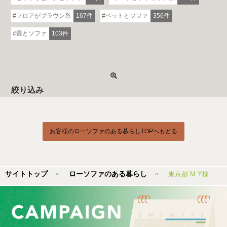
フロアがブラウン系
167件
ペットとソファ
356件
畳とソファ
103件
絞り込み
お客様のローソファのある暮らしTOPへもどる
サイトトップ
ローソファのある暮らし
東京都 M.Y様