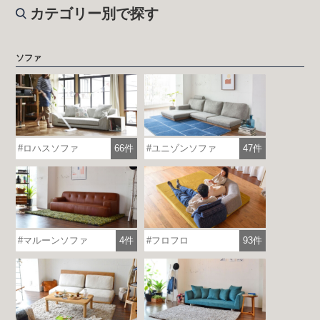
カテゴリー別で探す
ソファ
ロハスソファ
66件
ユニゾンソファ
47件
マルーンソファ
4件
フロフロ
93件