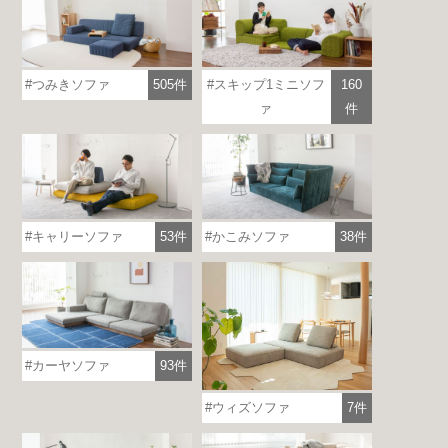
つみきソファ
505件
スキップ1ミニソフ
160
ァ
件
各地で出張ショールームを開催！
この機会にHAREMのソファをお試しくだ
キャリーソファ
53件
かこみソファ
38件
さい。
※一部日時は予約制
詳しくはこちら
カーヤソファ
93件
ウィズソファ
7件