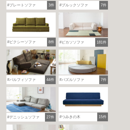
プレートソファ
3件
ブルックソファ
7件
ピクシーソファ
8件
ピカソソファ
181件
パルフィソファ
44件
パズルソファ
7件
つみきの木
15件
デニッシュソファ
27件