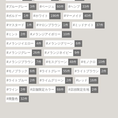
ブルーグレー
3件
ベージュ
60件
ヘンプ
33件
ボルドー
1件
ホワイト
196件
マーメイド
40件
マスタード
1件
マロンブラウン
1件
ミッドナイト
37件
ミント
2件
メランジアイボリー
10件
メランジイエロー
4件
メランジグリーン
6件
メランジグレー
26件
メランジネイビー
9件
メランジブラウン
7件
モスグリーン
48件
モノクロ
10件
モノブラック
6件
ライトグレー
55件
ライトブラウン
2件
ライトブルー
2件
ライムグリーン
2件
レッド
16件
ワイン
2件
店舗限定カラー
68件
店頭限定生地
2件
廃盤色
32件