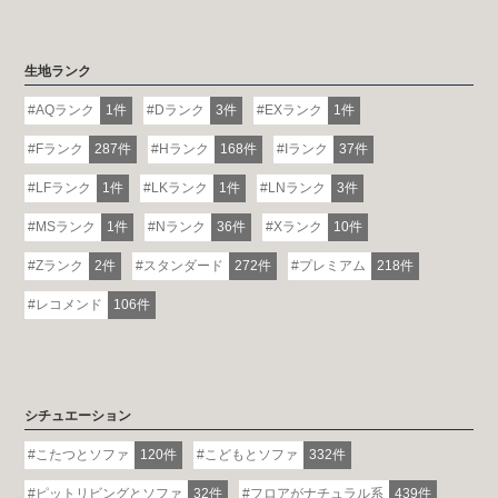
生地ランク
AQランク
1件
Dランク
3件
EXランク
1件
Fランク
287件
Hランク
168件
Iランク
37件
LFランク
1件
LKランク
1件
LNランク
3件
MSランク
1件
Nランク
36件
Xランク
10件
Zランク
2件
スタンダード
272件
プレミアム
218件
レコメンド
106件
シチュエーション
こたつとソファ
120件
こどもとソファ
332件
ピットリビングとソファ
32件
フロアがナチュラル系
439件