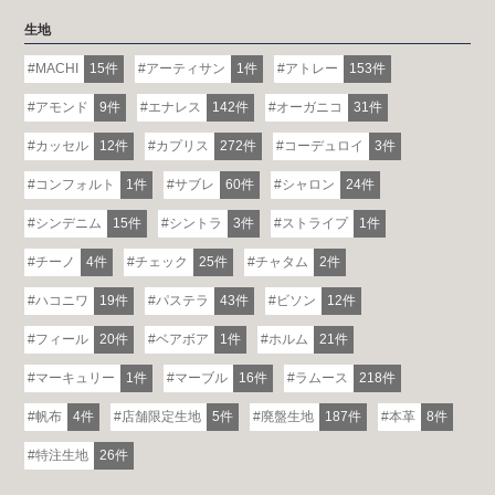
生地
MACHI
15件
アーティサン
1件
アトレー
153件
アモンド
9件
エナレス
142件
オーガニコ
31件
カッセル
12件
カプリス
272件
コーデュロイ
3件
コンフォルト
1件
サブレ
60件
シャロン
24件
シンデニム
15件
シントラ
3件
ストライプ
1件
チーノ
4件
チェック
25件
チャタム
2件
ハコニワ
19件
パステラ
43件
ビソン
12件
フィール
20件
ベアボア
1件
ホルム
21件
マーキュリー
1件
マーブル
16件
ラムース
218件
帆布
4件
店舗限定生地
5件
廃盤生地
187件
本革
8件
特注生地
26件