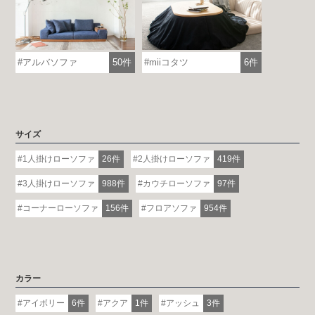
アルバソファ
50件
miiコタツ
6件
サイズ
1人掛けローソファ
26件
2人掛けローソファ
419件
3人掛けローソファ
988件
カウチローソファ
97件
コーナーローソファ
156件
フロアソファ
954件
カラー
アイボリー
6件
アクア
1件
アッシュ
3件