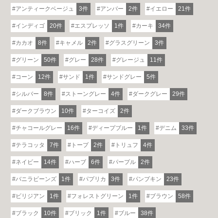
アンティークベージュ
3件
アンバー
2件
イエロー
21件
インディゴ
20件
エスプレッソ
1件
カーキ
34件
カカオ
8件
キャメル
2件
グラスグリーン
3件
グリーン
50件
グレー
28件
グレージュ
11件
コーン
12件
サンド
1件
サンドグレー
5件
シルバー
8件
ストーングレー
4件
ダークグレー
29件
ダークブラウン
10件
ターコイズ
2件
チャコールグレー
16件
ディープブルー
1件
デニム
33件
テラコッタ
7件
トープ
2件
トリュフ
4件
ネイビー
14件
ハーブ
6件
パープル
2件
バニラビーンズ
1件
パプリカ
3件
パンプキン
23件
ビリジアン
1件
フォレストグリーン
1件
ブラウン
58件
ブラック
10件
ブリック
1件
ブルー
38件