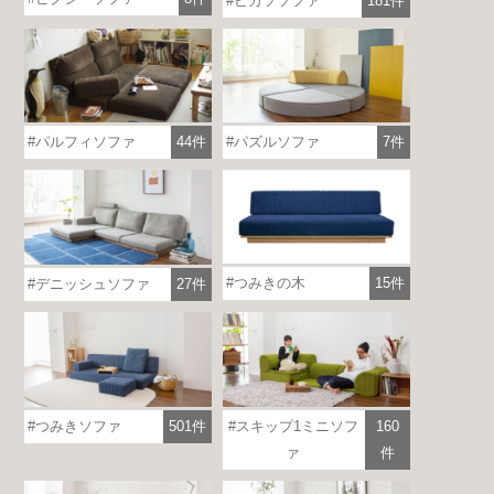
ピカソソファ
181件
パルフィソファ
44件
パズルソファ
7件
つみきの木
15件
デニッシュソファ
27件
各地で出張ショールームを開催！
この機会にHAREMのソファをお試しくだ
つみきソファ
501件
スキップ1ミニソフ
160
さい。
※一部日時は予約制
ァ
件