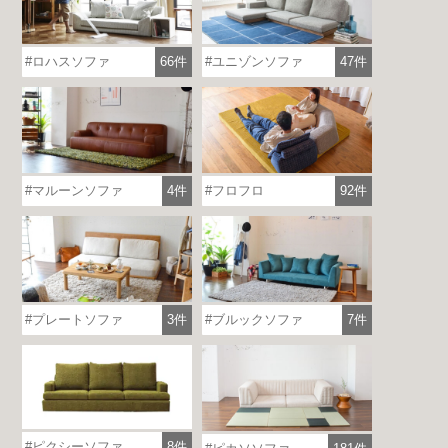
ロハスソファ
66件
ユニゾンソファ
47件
マルーンソファ
4件
フロフロ
92件
プレートソファ
3件
ブルックソファ
7件
ピクシーソファ
8件