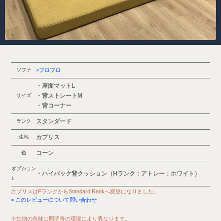
ソファ
フロフロ
・座面マットL
・背ストレートM
サイズ
・背コーナー
スタンダード
ランク
カプリス
生地
コーン
色
オプション
・ハイバック背クッション（Hランク：アトレー：ホワイト）
1
カプリスはFランクからStandard Rankへ変更になりました。
このレビューについて問い合わせ
※生地の色味は照明等の環境により異なります。