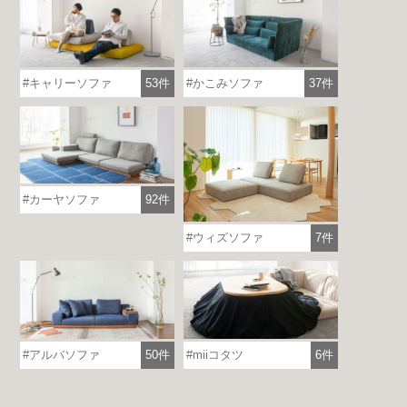
詳しくはこちら
キャリーソファ
53件
かこみソファ
37件
カーヤソファ
92件
ウィズソファ
7件
アルバソファ
50件
miiコタツ
6件