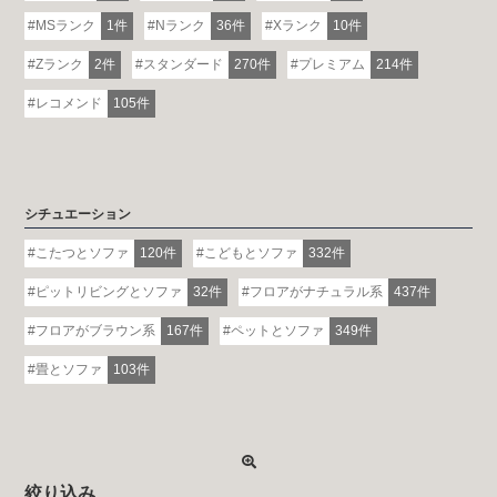
MSランク
1件
Nランク
36件
Xランク
10件
Zランク
2件
スタンダード
270件
プレミアム
214件
レコメンド
105件
シチュエーション
こたつとソファ
120件
こどもとソファ
332件
ピットリビングとソファ
32件
フロアがナチュラル系
437件
フロアがブラウン系
167件
ペットとソファ
349件
畳とソファ
103件
絞り込み