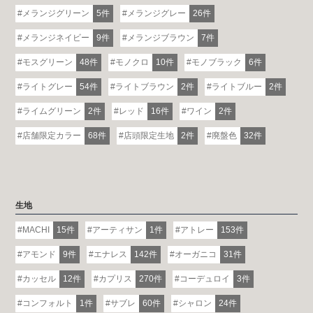
メランジグリーン
5件
メランジグレー
26件
メランジネイビー
9件
メランジブラウン
7件
モスグリーン
48件
モノクロ
10件
モノブラック
6件
ライトグレー
54件
ライトブラウン
2件
ライトブルー
2件
ライムグリーン
2件
レッド
16件
ワイン
2件
店舗限定カラー
68件
店頭限定生地
2件
廃盤色
32件
生地
MACHI
15件
アーティサン
1件
アトレー
153件
アモンド
9件
エナレス
142件
オーガニコ
31件
カッセル
12件
カプリス
270件
コーデュロイ
3件
コンフォルト
1件
サブレ
60件
シャロン
24件