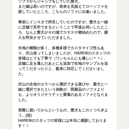
ソファからジャンプをしていた愛犬。
まだ歳は若いのですが、将来を見据えてローソファを
探していたところ、こちらのソファに出逢いました。
事前にインスタで拝見していたのですが、愛犬も一緒
に店舗で見学できるということで早速お伺いしたとこ
ろ、なんと愛犬がその場でスヤスヤ寝始めたので、購
入を即決させていただきました。
生地の種類が多く、多種多様でカスタマイズ性もあ
り、沢山迷ってしまいましたが、HAREMのスタッフの
皆様はとても丁寧で（ワンちゃんにも優しい＾＾）、
店舗に足を運んだあとにも追加で生地のサンプルを送
ってくださったりと、親身に対応してくださいまし
た。
沢山の生地やカラーから選択できる喜びや、愛犬と一
緒に選択できたという体験が、既製品のソファより
も、よりオリジナリティと愛着のあるソファとなりま
した。
実際に届いてからというもの、愛犬もこのくつろぎよ
う…(笑)
HAREMのスタッフの皆様には本当に感謝しておりま
す！！