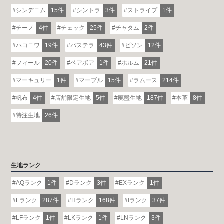
シンデニム
15件
シントラ
3件
ストライプ
1件
チーノ
4件
チェック
25件
チャタム
2件
ハコニワ
19件
パステラ
43件
ビソン
12件
フィール
20件
ベアボア
1件
ホルム
21件
マーキュリー
1件
マーブル
15件
ラムース
214件
帆布
4件
店舗限定生地
5件
廃盤生地
187件
本革
8件
特注生地
26件
生地ランク
AQランク
1件
Dランク
3件
EXランク
1件
Fランク
287件
Hランク
168件
Iランク
37件
LFランク
1件
LKランク
1件
LNランク
3件