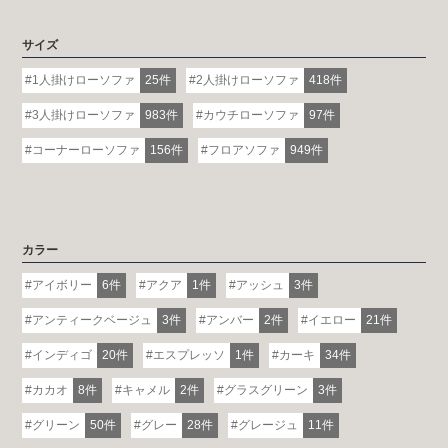
サイズ
1人掛けローソファ
25件
2人掛けローソファ
418件
3人掛けローソファ
983件
カウチローソファ
97件
コーナーローソファ
156件
フロアソファ
949件
カラー
アイボリー
6件
アクア
1件
アッシュ
3件
アンティークベージュ
3件
アンバー
2件
イエロー
21件
インディゴ
20件
エスプレッソ
1件
カーキ
34件
カカオ
8件
キャメル
2件
グラスグリーン
3件
グリーン
50件
グレー
28件
グレージュ
11件