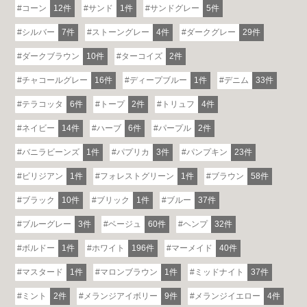
コーン
12件
サンド
1件
サンドグレー
5件
シルバー
7件
ストーングレー
4件
ダークグレー
29件
ダークブラウン
10件
ターコイズ
2件
チャコールグレー
16件
ディープブルー
1件
デニム
33件
テラコッタ
6件
トープ
2件
トリュフ
4件
ネイビー
14件
ハーブ
6件
パープル
2件
バニラビーンズ
1件
パプリカ
3件
パンプキン
23件
ビリジアン
1件
フォレストグリーン
1件
ブラウン
58件
ブラック
10件
ブリック
1件
ブルー
37件
ブルーグレー
3件
ベージュ
60件
ヘンプ
32件
ボルドー
1件
ホワイト
196件
マーメイド
40件
マスタード
1件
マロンブラウン
1件
ミッドナイト
37件
ミント
2件
メランジアイボリー
9件
メランジイエロー
4件