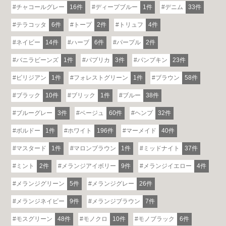
チャコールグレー
16件
ディープブルー
1件
デニム
33件
テラコッタ
6件
トープ
2件
トリュフ
4件
ネイビー
14件
ハーブ
6件
パープル
2件
バニラビーンズ
1件
パプリカ
3件
パンプキン
23件
ビリジアン
1件
フォレストグリーン
1件
ブラウン
58件
ブラック
10件
ブリック
1件
ブルー
38件
ブルーグレー
3件
ベージュ
60件
ヘンプ
32件
ボルドー
1件
ホワイト
196件
マーメイド
40件
マスタード
1件
マロンブラウン
1件
ミッドナイト
37件
ミント
2件
メランジアイボリー
9件
メランジイエロー
4件
メランジグリーン
5件
メランジグレー
26件
メランジネイビー
9件
メランジブラウン
7件
モスグリーン
48件
モノクロ
10件
モノブラック
6件