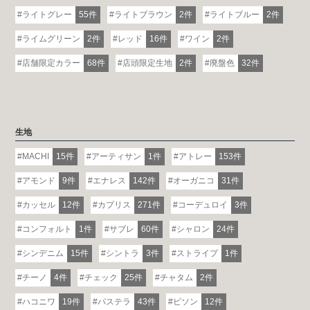
ライトグレー
55件
ライトブラウン
2件
ライトブルー
2件
ライムグリーン
2件
レッド
16件
ワイン
2件
店舗限定カラー
68件
店頭限定生地
2件
廃盤色
32件
生地
MACHI
15件
アーティサン
1件
アトレー
153件
アモンド
9件
エナレス
142件
オーガニコ
31件
カッセル
12件
カプリス
271件
コーデュロイ
3件
コンフォルト
1件
サブレ
60件
シャロン
24件
シンデニム
15件
シントラ
3件
ストライプ
1件
チーノ
4件
チェック
25件
チャタム
2件
ハコニワ
19件
パステラ
43件
ビソン
12件