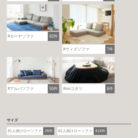
カーヤソファ
92件
ウィズソファ
7件
アルバソファ
50件
miiコタツ
6件
サイズ
1人掛けローソファ
26件
2人掛けローソファ
418件