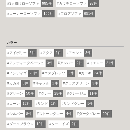
3人掛けローソファ
985件
カウチローソファ
97件
コーナーローソファ
156件
フロアソファ
951件
カラー
アイボリー
6件
アクア
1件
アッシュ
3件
アンティークベージュ
3件
アンバー
2件
イエロー
21件
インディゴ
20件
エスプレッソ
1件
カーキ
34件
カカオ
8件
キャメル
2件
グラスグリーン
3件
グリーン
50件
グレー
28件
グレージュ
11件
コーン
12件
サンド
1件
サンドグレー
5件
シルバー
8件
ストーングレー
4件
ダークグレー
29件
ダークブラウン
10件
ターコイズ
2件