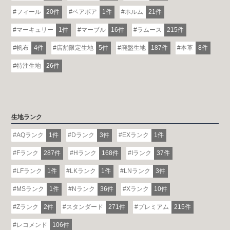
フィール
20件
ベアボア
1件
ホルム
21件
マーキュリー
1件
マーブル
16件
ラムース
215件
帆布
4件
店舗限定生地
5件
廃盤生地
187件
本革
8件
特注生地
26件
生地ランク
AQランク
1件
Dランク
3件
EXランク
1件
Fランク
287件
Hランク
168件
Iランク
37件
LFランク
1件
LKランク
1件
LNランク
3件
MSランク
1件
Nランク
36件
Xランク
10件
Zランク
2件
スタンダード
271件
プレミアム
215件
レコメンド
106件