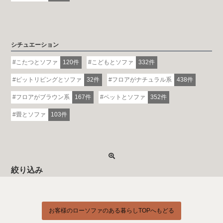
シチュエーション
こたつとソファ
120件
こどもとソファ
332件
ピットリビングとソファ
32件
フロアがナチュラル系
438件
フロアがブラウン系
167件
ペットとソファ
352件
畳とソファ
103件
絞り込み
お客様のローソファのある暮らしTOPへもどる