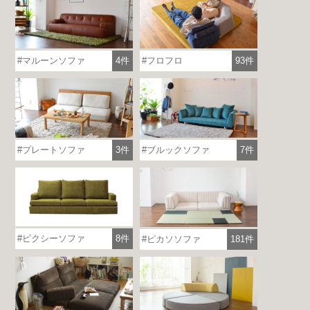
マルーンソファ
4件
フロフロ
93件
プレートソファ
3件
ブルックソファ
7件
ピクシーソファ
8件
ピカソソファ
181件