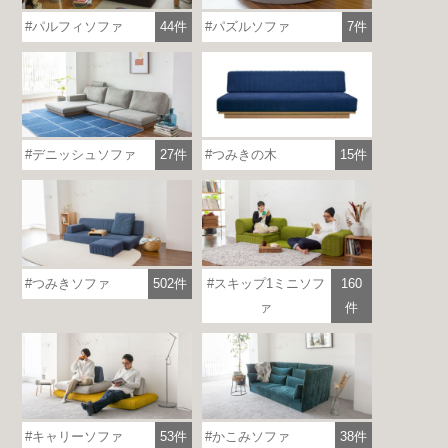
パルフィソファ
44件
パズルソファ
7件
つみきの木
15件
デニッシュソファ
27件
つみきソファ
502件
スキップ1ミニソフ
160
各地で出張ショールームを開催！
ァ
件
この機会にHAREMのソファをお試しくだ
さい。
※一部日時は予約制
詳しくはこちら
キャリーソファ
53件
かこみソファ
38件