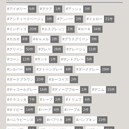
アイボリー
6件
アクア
1件
アッシュ
3件
アンティークベージュ
3件
アンバー
2件
イエロー
21件
インディゴ
20件
エスプレッソ
1件
カーキ
34件
カカオ
8件
キャメル
2件
グラスグリーン
3件
グリーン
50件
グレー
28件
グレージュ
11件
コーン
12件
サンド
1件
サンドグレー
5件
シルバー
8件
ストーングレー
4件
ダークグレー
29件
ダークブラウン
10件
ターコイズ
2件
チャコールグレー
16件
ディープブルー
1件
デニム
33件
テラコッタ
7件
トープ
2件
トリュフ
4件
ネイビー
14件
ハーブ
6件
パープル
2件
バニラビーンズ
1件
パプリカ
3件
パンプキン
23件