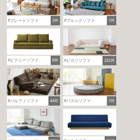
プレートソファ
3件
ブルックソファ
7件
ピクシーソファ
8件
ピカソソファ
181件
パルフィソファ
44件
パズルソファ
7件