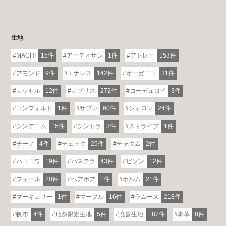
生地
MACHI
15件
アーティサン
1件
アトレー
153件
アモンド
9件
エナレス
142件
オーガニコ
31件
カッセル
12件
カプリス
272件
コーデュロイ
3件
コンフォルト
1件
サブレ
60件
シャロン
24件
シンデニム
15件
シントラ
3件
ストライプ
1件
チーノ
4件
チェック
25件
チャタム
2件
ハコニワ
19件
パステラ
43件
ビソン
12件
フィール
20件
ベアボア
1件
ホルム
21件
マーキュリー
1件
マーブル
16件
ラムース
218件
帆布
4件
店舗限定生地
5件
廃盤生地
187件
本革
8件