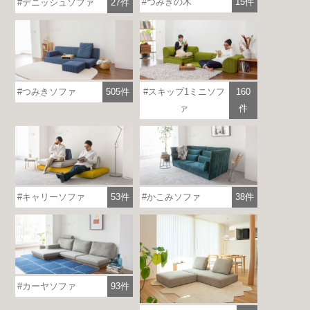
つみきの木
15件
デニッシュソファ
27件
つみきソファ
505件
スキップ1ミニソフ
160
ァ
件
各地で出張ショールームを開催！
この機会にHAREMのソファをお試しくだ
さい。
キャリーソファ
53件
かこみソファ
38件
※一部日時は予約制
詳しくはこちら
カーヤソファ
93件