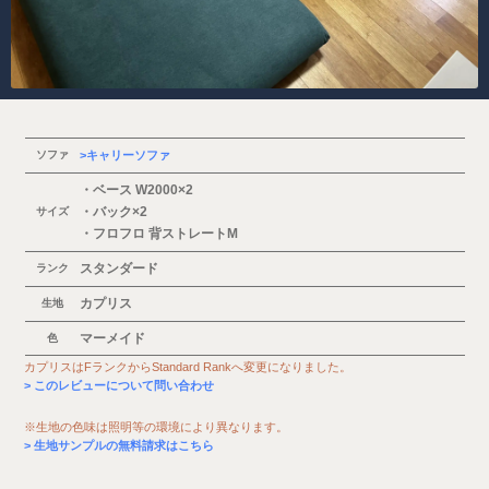
ソファ
キャリーソファ
・ベース W2000×2
・バック×2
サイズ
・フロフロ 背ストレートM
スタンダード
ランク
カプリス
生地
マーメイド
色
カプリスはFランクからStandard Rankへ変更になりました。
このレビューについて問い合わせ
※生地の色味は照明等の環境により異なります。
生地サンプルの無料請求はこちら