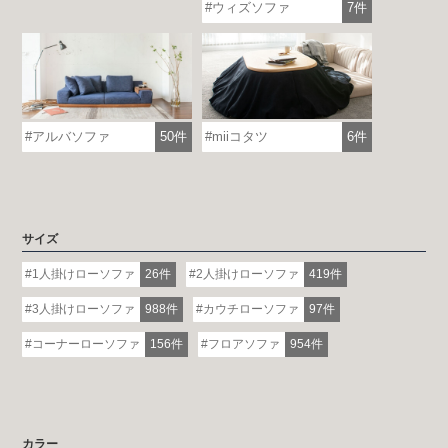
ウィズソファ
7件
アルバソファ
50件
miiコタツ
6件
サイズ
1人掛けローソファ
26件
2人掛けローソファ
419件
3人掛けローソファ
988件
カウチローソファ
97件
コーナーローソファ
156件
フロアソファ
954件
カラー