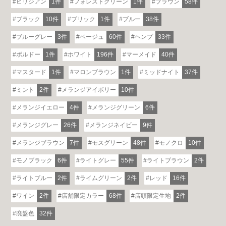
ビリジアン
1件
フォレストグリーン
1件
ブラウン
58件
ブラック
10件
ブリック
1件
ブルー
38件
ブルーグレー
3件
ベージュ
60件
ヘンプ
33件
ボルドー
1件
ホワイト
196件
マーメイド
40件
マスタード
1件
マロンブラウン
1件
ミッドナイト
37件
ミント
2件
メランジアイボリー
10件
メランジイエロー
4件
メランジグリーン
6件
メランジグレー
26件
メランジネイビー
9件
メランジブラウン
7件
モスグリーン
48件
モノクロ
10件
モノブラック
6件
ライトグレー
55件
ライトブラウン
2件
ライトブルー
2件
ライムグリーン
2件
レッド
16件
ワイン
2件
店舗限定カラー
68件
店頭限定生地
2件
廃盤色
32件