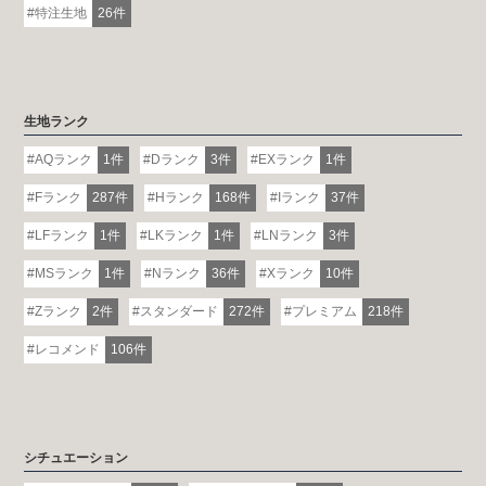
特注生地
26件
生地ランク
AQランク
1件
Dランク
3件
EXランク
1件
Fランク
287件
Hランク
168件
Iランク
37件
LFランク
1件
LKランク
1件
LNランク
3件
MSランク
1件
Nランク
36件
Xランク
10件
Zランク
2件
スタンダード
272件
プレミアム
218件
レコメンド
106件
シチュエーション