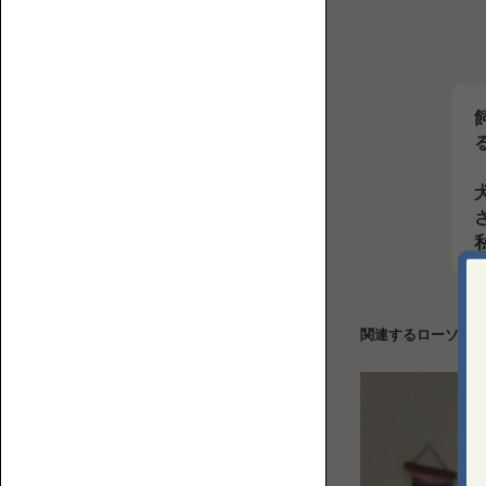
【特
誰
集】
カ
が
ソ
ウ
座
フ
チ
る？
ァ
ロ
ど
の
ー
ん
選
ソ
な
び
フ
部
方
ァ
屋
に
置
関連するローソフ
く？
ソ
フ
ァ
の
フ