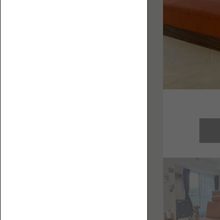
お
フ
役
ァ
立
ち
コ
ラ
ム
を
集
ハ
め
イ
ま
バ
し
ッ
た。
ク
ロ
ー
ソ
フ
ァ