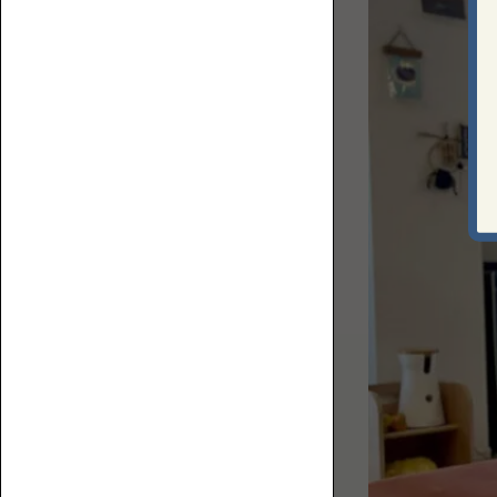
上
ロ
で
ア
何
ソ
を
フ
す
ァ
る？
ベ
ス
ト
な
ソ
フ
ァ
コ
を
ー
選
ナ
ぶ
ー
た
ロ
め
ー
の
ソ