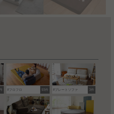
件
フロフロ
93件
プレートソファ
3件