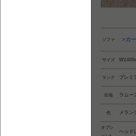
フ
覧
ァ
と
床
暮
カ
ソファ
ら
し
に
W14
サイズ
ま
1P【1
つ
人
わ
プレミ
掛
ランク
る
け】
人・
ラムー
生地
も
の・
メラン
色
こ
と
オプシ
を
ヘッド
紹
ョン1