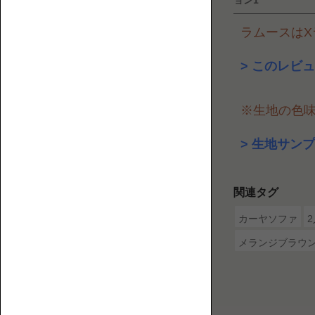
2P【2
介
人
ラムースはXラ
す
掛
る
け】
このレビュ
ウ
ェ
ブ
※生地の色
マ
ガ
生地サンプ
ジ
ン
で
関連タグ
3P【3
す。
人
カーヤソファ
掛
メランジブラウ
け】