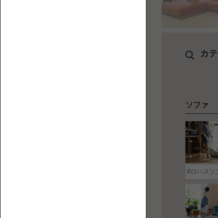
【特
ペ
集】
ッ
カテ
ペ
ト
ッ
と
ト
人
替
と
に
え
ロ
ソファ
優
カ
ー
し
バ
ソ
い
ー
フ
ロ
ァ
ー
ソ
ロハスソ
フ
ァ
の
選