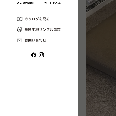
リ
一
HAREM
コ
MAGAZINE
覧
ラ
ム
や
イ
ン
タ
ビ
ュ
ー
ロ
な
ー
ど、
ソ
ロ
フ
ー
ァ
ソ
一