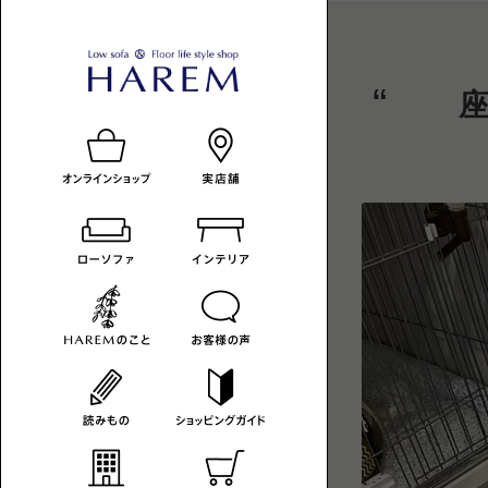
ロ
HAREM
ロ
ー
ー
の
ソ
フ
ソ
読
ァ
フ
み
の
あ
ァ
も
る
暮
-
の
ら
カ
し
へ
テ
ゴ