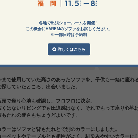
掛けローソファ
フロアソファ
スタンダード
カプリス
とソファ
各地で出張ショールームを開催！
この機会にHAREMのソファをお試しください。
※一部日時は予約制
詳しくはこちら
お客様
スタッ
今まで使用していた高さのあったソファを、子供も一緒に座れ
で探していたところ、出会いました。
店頭で座り心地も確認し、フロフロに決定。
広くはないリビングでも圧迫感はなく、それでもって座り心地
背もたれの硬さもちょうどよいです。
カラーはソファと背もたれとで別のカラーにしました。
カーペットやテーブルとも相性がよく、馴染みやすいカラーに