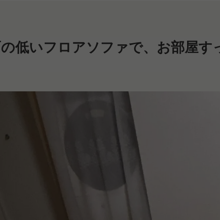
面の低いフロアソファで、お部屋す