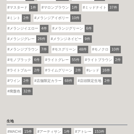
マスタード
1件
マロンブラウン
1件
ミッドナイト
37件
ミント
2件
メランジアイボリー
10件
メランジイエロー
4件
メランジグリーン
6件
メランジグレー
26件
メランジネイビー
9件
メランジブラウン
7件
モスグリーン
48件
モノクロ
10件
モノブラック
6件
ライトグレー
55件
ライトブラウン
2件
ライトブルー
2件
ライムグリーン
2件
レッド
16件
ワイン
2件
店舗限定カラー
68件
店頭限定生地
2件
廃盤色
32件
生地
MACHI
15件
アーティサン
1件
アトレー
153件