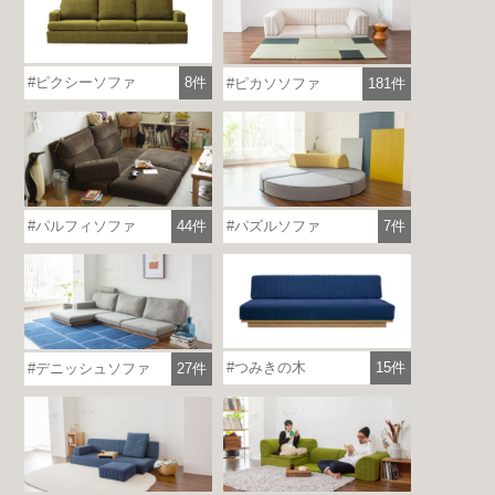
ピクシーソファ
8件
ピカソソファ
181件
パルフィソファ
44件
パズルソファ
7件
つみきの木
15件
デニッシュソファ
27件