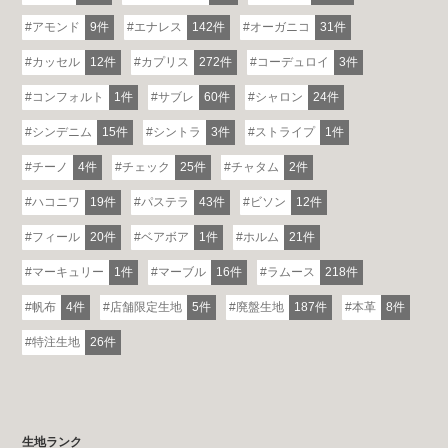
アモンド
9件
エナレス
142件
オーガニコ
31件
カッセル
12件
カプリス
272件
コーデュロイ
3件
コンフォルト
1件
サブレ
60件
シャロン
24件
シンデニム
15件
シントラ
3件
ストライプ
1件
チーノ
4件
チェック
25件
チャタム
2件
ハコニワ
19件
パステラ
43件
ビソン
12件
フィール
20件
ベアボア
1件
ホルム
21件
マーキュリー
1件
マーブル
16件
ラムース
218件
帆布
4件
店舗限定生地
5件
廃盤生地
187件
本革
8件
特注生地
26件
生地ランク