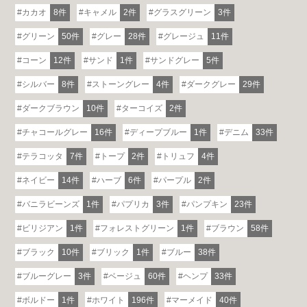
カカオ
8件
キャメル
2件
グラスグリーン
3件
グリーン
50件
グレー
28件
グレージュ
11件
コーン
12件
サンド
1件
サンドグレー
5件
シルバー
8件
ストーングレー
4件
ダークグレー
29件
ダークブラウン
10件
ターコイズ
2件
チャコールグレー
16件
ディープブルー
1件
デニム
33件
テラコッタ
7件
トープ
2件
トリュフ
4件
ネイビー
14件
ハーブ
6件
パープル
2件
バニラビーンズ
1件
パプリカ
3件
パンプキン
23件
ビリジアン
1件
フォレストグリーン
1件
ブラウン
58件
ブラック
10件
ブリック
1件
ブルー
38件
ブルーグレー
3件
ベージュ
60件
ヘンプ
33件
ボルドー
1件
ホワイト
196件
マーメイド
40件