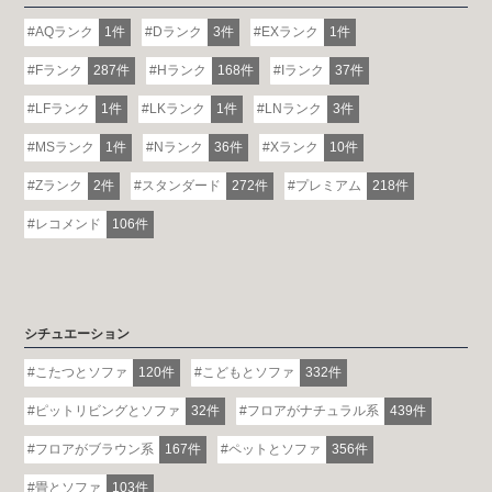
AQランク
1件
Dランク
3件
EXランク
1件
Fランク
287件
Hランク
168件
Iランク
37件
LFランク
1件
LKランク
1件
LNランク
3件
MSランク
1件
Nランク
36件
Xランク
10件
Zランク
2件
スタンダード
272件
プレミアム
218件
レコメンド
106件
シチュエーション
こたつとソファ
120件
こどもとソファ
332件
ピットリビングとソファ
32件
フロアがナチュラル系
439件
フロアがブラウン系
167件
ペットとソファ
356件
畳とソファ
103件