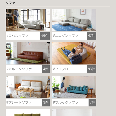
ソファ
ロハスソファ
66件
ユニゾンソファ
47件
マルーンソファ
4件
フロフロ
93件
プレートソファ
3件
ブルックソファ
7件