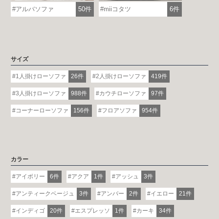
アルバソファ
50件
miiコタツ
6件
サイズ
1人掛けローソファ
26件
2人掛けローソファ
419件
3人掛けローソファ
988件
カウチローソファ
97件
コーナーローソファ
156件
フロアソファ
954件
カラー
アイボリー
6件
アクア
1件
アッシュ
3件
アンティークベージュ
3件
アンバー
2件
イエロー
21件
インディゴ
20件
エスプレッソ
1件
カーキ
34件