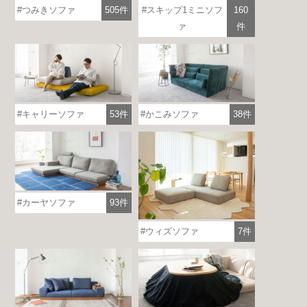
つみきソファ
505件
スキップ1ミニソフ
160
ァ
件
キャリーソファ
53件
かこみソファ
38件
各地で出張ショールームを開催！
この機会にHAREMのソファをお試しくだ
さい。
※一部日時は予約制
詳しくはこちら
カーヤソファ
93件
ウィズソファ
7件