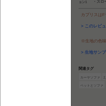
・スロ
ョン1
2P【2
介
人
す
カプリスはFラ
掛
る
け】
ウ
このレビュ
ェ
ブ
マ
※生地の色
ガ
ジ
生地サンプ
ン
で
3P【3
す。
関連タグ
人
掛
カーヤソファ
け】
ペットとソファ