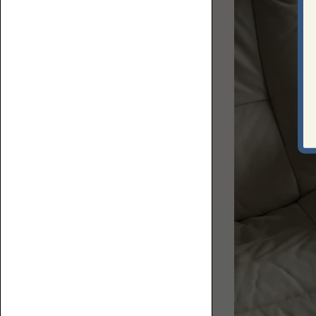
上
ロ
で
ア
何
ソ
を
フ
す
ァ
る？
ベ
ス
ト
な
ソ
フ
ァ
コ
を
ー
選
ナ
ぶ
ー
た
ロ
め
ー
の
ソ