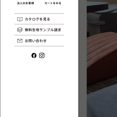
リ
一
HAREM
コ
MAGAZINE
覧
ラ
ム
や
イ
ン
タ
ビ
ュ
ー
ロ
な
ー
ど、
ソ
ロ
フ
ー
ァ
ソ
一