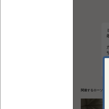
【特
誰
集】
カ
が
ソ
ウ
座
フ
チ
る？
ァ
ロ
ど
の
ー
ん
選
ソ
な
び
フ
部
方
ァ
屋
に
置
く？
ソ
関連するローソフ
フ
ァ
の
フ