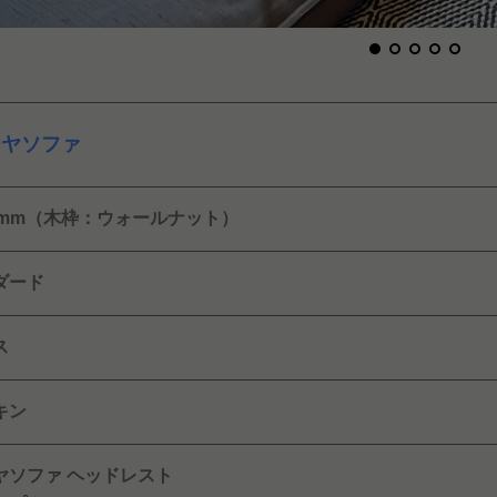
ーヤソファ
00mm（木枠：ウォールナット）
ダード
ス
キン
ヤソファ ヘッドレスト