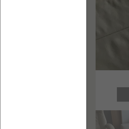
お
フ
役
ァ
立
ち
コ
ラ
ム
を
集
ハ
め
イ
ま
バ
し
ッ
た。
ク
ロ
ー
ソ
フ
ァ