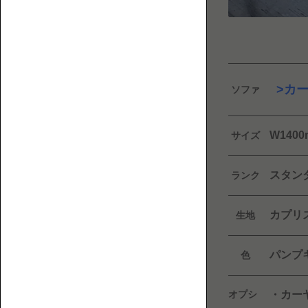
フ
覧
ァ
と
床
暮
カ
ソファ
ら
し
に
W14
サイズ
ま
1P【1
つ
人
わ
スタン
掛
ランク
る
け】
人・
カプリ
生地
も
の・
パンプ
色
こ
と
を
オプシ
・カー
紹