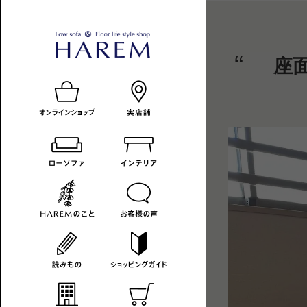
ロ
HAREM
ロ
座
ー
ー
の
ソ
フ
ソ
読
ァ
フ
み
の
あ
ァ
も
る
暮
-
の
ら
カ
し
へ
テ
ゴ