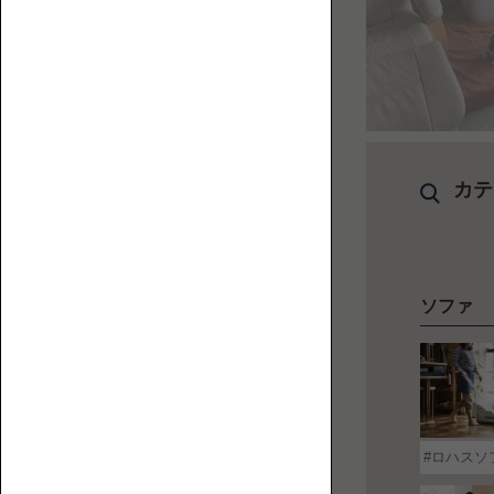
【特
ペ
集】
ッ
ペ
ト
ッ
と
ト
カテ
人
替
と
に
え
ロ
優
カ
ー
し
バ
ソ
い
ー
ソファ
フ
ロ
ァ
ー
ソ
フ
ァ
ロハスソ
の
選