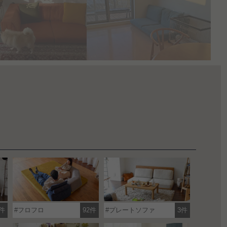
件
フロフロ
92件
プレートソファ
3件