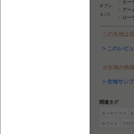
・カー
2P【2
オプシ
介
・アーム
人
す
ョン1
・ロー
掛
る
け】
ウ
この生地は
ェ
ブ
このレビュ
マ
ガ
ジ
※生地の色
ン
で
生地サンプ
3P【3
す。
人
掛
関連タグ
け】
カーヤソファ
ホワイト
フロ