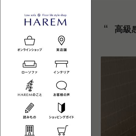
ロ
HAREM
ロ
高級
ー
ー
の
ソ
フ
ソ
読
ァ
フ
み
の
あ
ァ
も
る
暮
-
の
ら
カ
し
へ
テ
ゴ