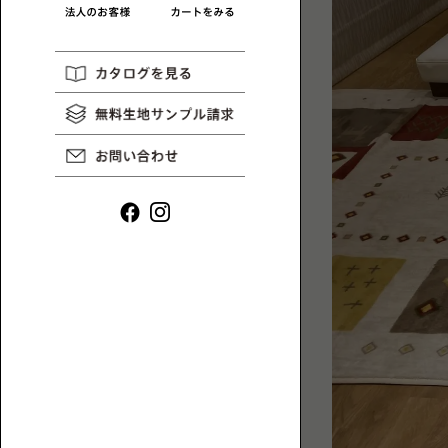
リ
一
HAREM
コ
MAGAZINE
覧
ラ
ム
や
イ
ン
タ
ビ
ュ
ー
ロ
な
ー
ど、
ソ
ロ
フ
ー
ァ
ソ
一