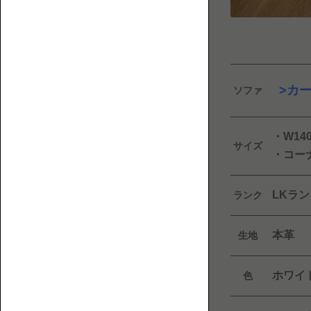
フ
覧
ァ
と
床
暮
カ
ソファ
ら
し
に
・W14
ま
1P【1
サイズ
・コー
つ
人
わ
掛
る
け】
LKラン
ランク
人・
も
本革
生地
の・
こ
ホワイ
色
と
を
紹