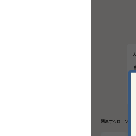
【特
誰
集】
カ
が
ソ
ウ
座
フ
チ
る？
ァ
ロ
ど
の
ー
ん
選
ソ
な
び
フ
部
方
ァ
屋
に
置
く？
ソ
フ
関連するローソフ
ァ
の
フ