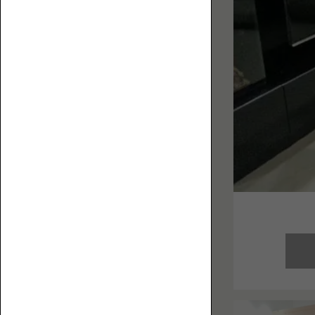
お
フ
役
ァ
立
ち
コ
ラ
ム
を
集
ハ
め
イ
ま
バ
し
ッ
た。
ク
ロ
ー
ソ
フ
ァ