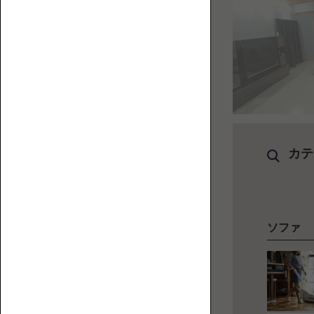
【特
ペ
集】
ッ
ペ
ト
ッ
と
ト
人
替
と
に
え
ロ
カテ
優
カ
ー
し
バ
ソ
い
ー
フ
ロ
ァ
ー
ソファ
ソ
フ
ァ
の
選