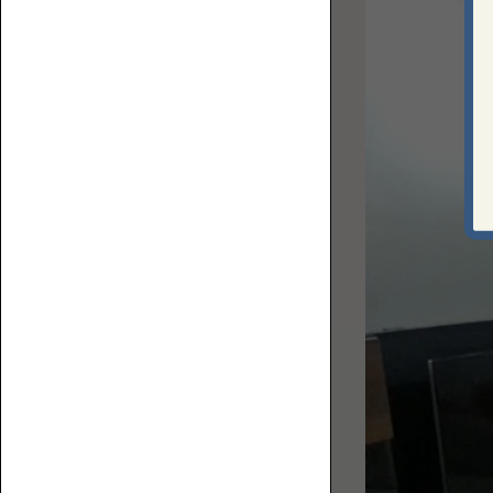
上
ロ
で
ア
何
ソ
を
フ
す
ァ
る？
ベ
ス
ト
な
ソ
フ
ァ
コ
を
ー
選
ナ
ぶ
ー
た
ロ
め
ー
の
ソ