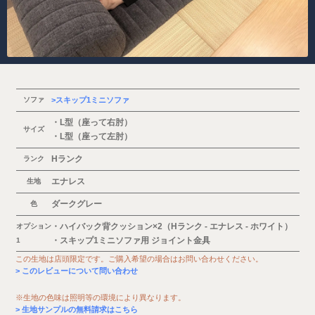
ソファ
スキップ1ミニソファ
・L型（座って右肘）
サイズ
・L型（座って左肘）
Hランク
ランク
エナレス
生地
ダークグレー
色
・ハイバック背クッション×2（Hランク - エナレス - ホワイト）
オプション
・スキップ1ミニソファ用 ジョイント金具
1
この生地は店頭限定です。ご購入希望の場合はお問い合わせください。
このレビューについて問い合わせ
※生地の色味は照明等の環境により異なります。
生地サンプルの無料請求はこちら