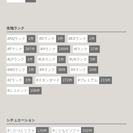
生地ランク
AQランク
1件
Dランク
3件
EXランク
1件
Fランク
287件
Hランク
168件
Iランク
37件
LFランク
1件
LKランク
1件
LNランク
3件
MSランク
1件
Nランク
36件
Xランク
10件
Zランク
2件
スタンダード
272件
プレミアム
215件
レコメンド
106件
シチュエーション
こたつとソファ
120件
こどもとソファ
332件