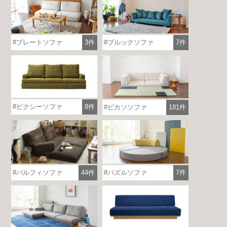
プレートソファ
3件
ブルックソファ
7件
ピクシーソファ
8件
ピカソソファ
181件
パルフィソファ
44件
パズルソファ
7件