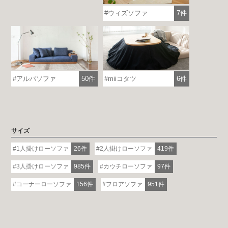
ウィズソファ
7件
アルバソファ
50件
miiコタツ
6件
サイズ
1人掛けローソファ
26件
2人掛けローソファ
419件
3人掛けローソファ
985件
カウチローソファ
97件
コーナーローソファ
156件
フロアソファ
951件