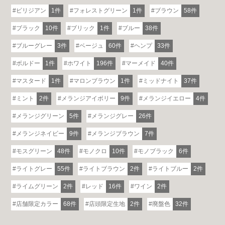
ビリジアン
1件
フォレストグリーン
1件
ブラウン
58件
ブラック
10件
ブリック
1件
ブルー
38件
ブルーグレー
3件
ベージュ
60件
ヘンプ
33件
ボルドー
1件
ホワイト
196件
マーメイド
40件
マスタード
1件
マロンブラウン
1件
ミッドナイト
37件
ミント
2件
メランジアイボリー
9件
メランジイエロー
4件
メランジグリーン
5件
メランジグレー
26件
メランジネイビー
9件
メランジブラウン
7件
モスグリーン
48件
モノクロ
10件
モノブラック
6件
ライトグレー
55件
ライトブラウン
2件
ライトブルー
2件
ライムグリーン
2件
レッド
16件
ワイン
2件
店舗限定カラー
68件
店頭限定生地
2件
廃盤色
32件