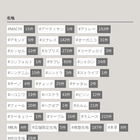
生地
MACHI
15件
アーティサン
1件
アトレー
153件
アモンド
9件
エナレス
142件
オーガニコ
31件
カッセル
12件
カプリス
272件
コーデュロイ
3件
コンフォルト
1件
サブレ
60件
シャロン
24件
シンデニム
15件
シントラ
3件
ストライプ
1件
チーノ
4件
チェック
25件
チャタム
2件
ハコニワ
19件
パステラ
43件
ビソン
12件
フィール
20件
ベアボア
1件
ホルム
21件
マーキュリー
1件
マーブル
16件
ラムース
215件
帆布
4件
店舗限定生地
5件
廃盤生地
187件
本革
8件
特注生地
26件