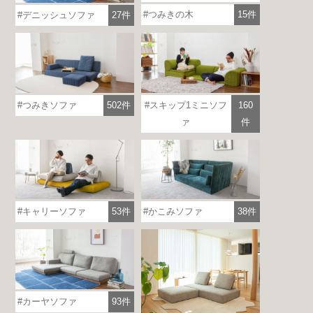
つみきの木
15件
デニッシュソファ
27件
つみきソファ
502件
スキップ1ミニソフ
160
ァ
件
各地で出張ショールームを開催！
この機会にHAREMのソファをお試しくだ
さい。
※一部日時は予約制
キャリーソファ
53件
かこみソファ
38件
詳しくはこちら
カーヤソファ
93件