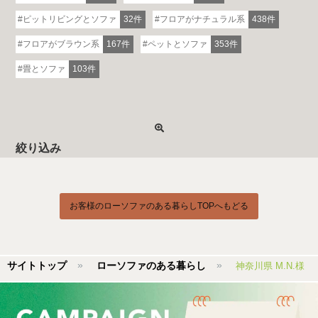
ピットリビングとソファ
32件
フロアがナチュラル系
438件
フロアがブラウン系
167件
ペットとソファ
353件
畳とソファ
103件
絞り込み
お客様のローソファのある暮らしTOPへもどる
サイトトップ
ローソファのある暮らし
神奈川県 M.N.様