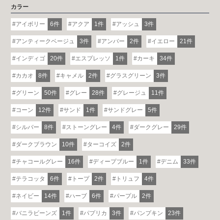
カラー
アイボリー
6件
アクア
1件
アッシュ
3件
アンティークベージュ
3件
アンバー
2件
イエロー
21件
インディゴ
20件
エスプレッソ
1件
カーキ
34件
カカオ
8件
キャメル
2件
グラスグリーン
3件
グリーン
50件
グレー
28件
グレージュ
11件
コーン
12件
サンド
1件
サンドグレー
5件
シルバー
8件
ストーングレー
4件
ダークグレー
29件
ダークブラウン
10件
ターコイズ
2件
チャコールグレー
16件
ディープブルー
1件
デニム
33件
テラコッタ
6件
トープ
2件
トリュフ
4件
ネイビー
14件
ハーブ
6件
パープル
2件
バニラビーンズ
1件
パプリカ
3件
パンプキン
23件