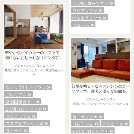
2人掛けローソファ
フロアソファ
ペットとソファ
ラムース
鮮やかなバイカラーのソファで、
他にないおしゃれなリビングに。
ソファ / スキップ1ミニソファ
生地 / プレミアム : ラムース : 店舗限定カラ
ー
部屋が明るくなるオレンジのロー
スキップ1ミニソファ
ソファで、愛犬と温かな時間を。
プレミアム
ソファ / カーヤソファ
店舗限定カラー
生地 / プレミアム : ラムース : テラコッタ
2人掛けローソファ
フロアソファ
カーヤソファ
フロアがブラウン系
プレミアム
テラコッタ
ラムース
2人掛けローソファ