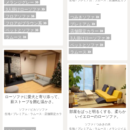
生地 / プレミアム : ラムース : 店舗限定カラ
メランジグレー
ー
3人掛けローソファ
フロアソファ
つみきソファ
フロアがブラウン系
プレミアム
ペットとソファ
店舗限定カラー
ラムース
3人掛けローソファ
ペットとソファ
ラムース
ローソファに愛犬と寄り添って、
薪ストーブを囲む温かさ。
ソファ / ピカソソファ
部屋をぱっと明るくする、柔らか
生地 / プレミアム : ラムース : 店舗限定カラ
いイエローのローソファ。
ー
ソファ / つみきの木
生地 / プレミアム : ラムース : メランジイエ