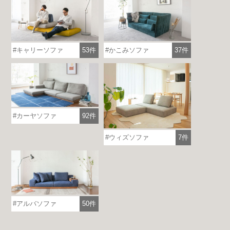
キャリーソファ
53件
かこみソファ
37件
カーヤソファ
92件
ウィズソファ
7件
アルバソファ
50件