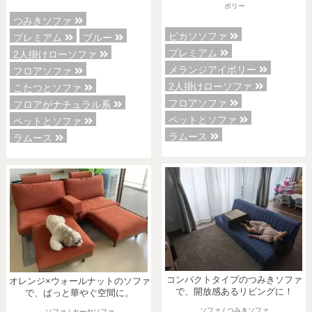
ボリー
つみきソファ
ピカソソファ
プレミアム
ブルー
プレミアム
2人掛けローソファ
メランジアイボリー
フロアソファ
2人掛けローソファ
こたつとソファ
フロアソファ
フロアがナチュラル系
ペットとソファ
ペットとソファ
ラムース
ラムース
各地で出張ショールームを開催！
この機会にHAREMのソファをお試しくだ
さい。
※一部日時は予約制
コンパクトタイプのつみきソファ
オレンジ×ウォールナットのソファ
詳しくはこちら
で、開放感あるリビングに！
で、ぱっと華やぐ空間に。
ソファ / つみきソファ
ソファ / カーヤソファ