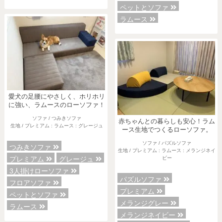
ペットとソファ
ラムース
愛犬の足腰にやさしく、ホリホリ
に強い、ラムースのローソファ！
ソファ / つみきソファ
赤ちゃんとの暮らしも安心！ラム
生地 / プレミアム : ラムース : グレージュ
ース生地でつくるローソファ。
ソファ / パズルソファ
つみきソファ
生地 / プレミアム : ラムース : メランジネイ
プレミアム
グレージュ
ビー
3人掛けローソファ
パズルソファ
フロアソファ
プレミアム
ペットとソファ
メランジグレー
ラムース
メランジネイビー