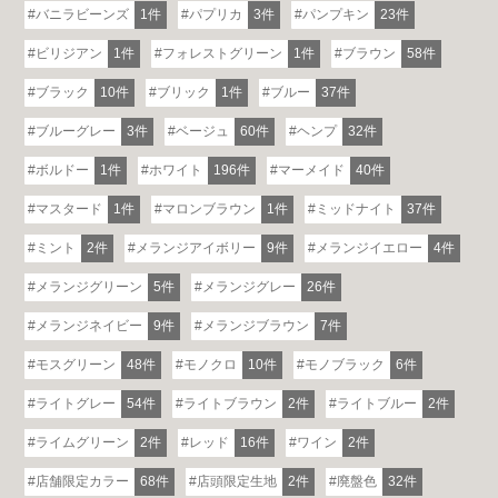
バニラビーンズ
1件
パプリカ
3件
パンプキン
23件
ビリジアン
1件
フォレストグリーン
1件
ブラウン
58件
ブラック
10件
ブリック
1件
ブルー
37件
ブルーグレー
3件
ベージュ
60件
ヘンプ
32件
ボルドー
1件
ホワイト
196件
マーメイド
40件
マスタード
1件
マロンブラウン
1件
ミッドナイト
37件
ミント
2件
メランジアイボリー
9件
メランジイエロー
4件
メランジグリーン
5件
メランジグレー
26件
メランジネイビー
9件
メランジブラウン
7件
モスグリーン
48件
モノクロ
10件
モノブラック
6件
ライトグレー
54件
ライトブラウン
2件
ライトブルー
2件
ライムグリーン
2件
レッド
16件
ワイン
2件
店舗限定カラー
68件
店頭限定生地
2件
廃盤色
32件