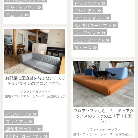
カウチローソファ
ピカソソファ
こたつとソファ
プレミアム
ラムース
メランジグレー
3人掛けローソファ
フロアソファ
ペットとソファ
ラムース
お部屋に圧迫感を与えない、スッ
キリデザインのフロアソファ。
ソファ / ピカソソファ
生地 / プレミアム : ラムース : 店舗限定カラ
ー
フロアソファなら、ミニチュアダ
ピカソソファ
ックスのソファの上り下りも安
プレミアム
心！
店舗限定カラー
ソファ / キャリーソファ
生地 / プレミアム : ラムース : 店舗限定カラ
2人掛けローソファ