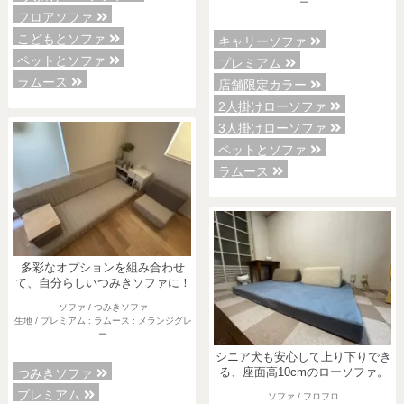
ー
フロアソファ
こどもとソファ
キャリーソファ
ペットとソファ
プレミアム
ラムース
店舗限定カラー
2人掛けローソファ
3人掛けローソファ
ペットとソファ
ラムース
多彩なオプションを組み合わせ
て、自分らしいつみきソファに！
ソファ / つみきソファ
生地 / プレミアム : ラムース : メランジグレ
ー
シニア犬も安心して上り下りでき
つみきソファ
る、座面高10cmのローソファ。
プレミアム
ソファ / フロフロ