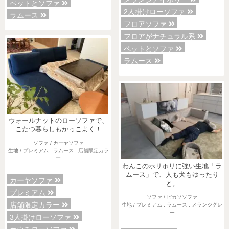
ペットとソファ
2人掛けローソファ
ラムース
フロアソファ
フロアがナチュラル系
ペットとソファ
ラムース
ウォールナットのローソファで、
こたつ暮らしもかっこよく！
ソファ / カーヤソファ
生地 / プレミアム : ラムース : 店舗限定カラ
ー
わんこのホリホリに強い生地「ラ
ムース」で、人も犬もゆったり
カーヤソファ
と。
プレミアム
ソファ / ピカソソファ
店舗限定カラー
生地 / プレミアム : ラムース : メランジグレ
ー
3人掛けローソファ