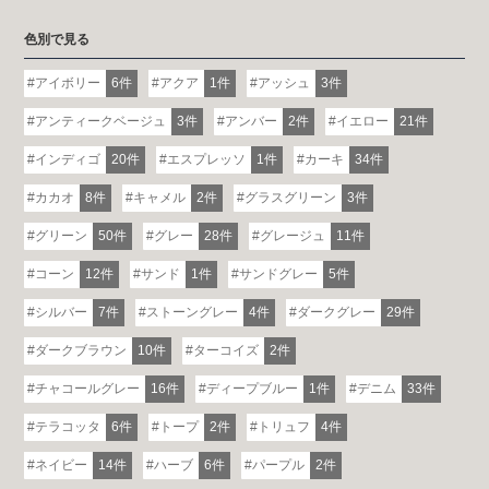
色別で見る
アイボリー
6件
アクア
1件
アッシュ
3件
アンティークベージュ
3件
アンバー
2件
イエロー
21件
インディゴ
20件
エスプレッソ
1件
カーキ
34件
カカオ
8件
キャメル
2件
グラスグリーン
3件
グリーン
50件
グレー
28件
グレージュ
11件
コーン
12件
サンド
1件
サンドグレー
5件
シルバー
7件
ストーングレー
4件
ダークグレー
29件
ダークブラウン
10件
ターコイズ
2件
チャコールグレー
16件
ディープブルー
1件
デニム
33件
テラコッタ
6件
トープ
2件
トリュフ
4件
ネイビー
14件
ハーブ
6件
パープル
2件