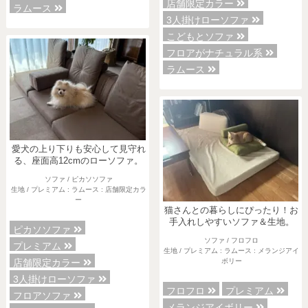
店舗限定カラー
ラムース
3人掛けローソファ
こどもとソファ
フロアがナチュラル系
ラムース
愛犬の上り下りも安心して見守れ
る、座面高12cmのローソファ。
ソファ / ピカソソファ
生地 / プレミアム : ラムース : 店舗限定カラ
ー
猫さんとの暮らしにぴったり！お
手入れしやすいソファ＆生地。
ピカソソファ
ソファ / フロフロ
プレミアム
生地 / プレミアム : ラムース : メランジアイ
店舗限定カラー
ボリー
3人掛けローソファ
フロフロ
プレミアム
フロアソファ
メランジアイボリー