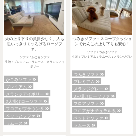
犬の上り下りの負担少なく、人も
つみきソファ＋スロープクッショ
思いっきりくつろげるローソフ
ンでわんこの上り下りも安心！
ァ。
ソファ / つみきソファ
生地 / プレミアム : ラムース : メランジグレ
ソファ / かこみソファ
ー
生地 / プレミアム : ラムース : メランジアイ
ボリー
つみきソファ
かこみソファ
プレミアム
プレミアム
メランジグレー
メランジアイボリー
3人掛けローソファ
2人掛けローソファ
フロアソファ
フロアがブラウン系
フロアがナチュラル系
ペットとソファ
ペットとソファ
ラムース
ラムース