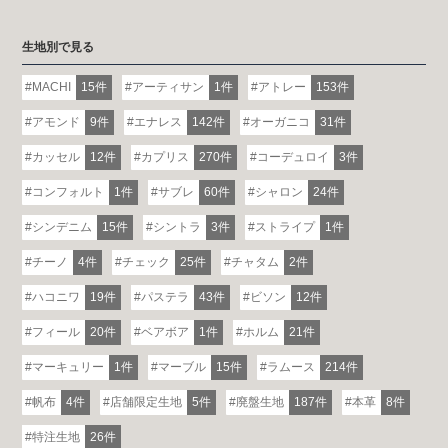
生地別で見る
MACHI
15件
アーティサン
1件
アトレー
153件
アモンド
9件
エナレス
142件
オーガニコ
31件
カッセル
12件
カプリス
270件
コーデュロイ
3件
コンフォルト
1件
サブレ
60件
シャロン
24件
シンデニム
15件
シントラ
3件
ストライプ
1件
チーノ
4件
チェック
25件
チャタム
2件
ハコニワ
19件
パステラ
43件
ビソン
12件
フィール
20件
ベアボア
1件
ホルム
21件
マーキュリー
1件
マーブル
15件
ラムース
214件
帆布
4件
店舗限定生地
5件
廃盤生地
187件
本革
8件
特注生地
26件