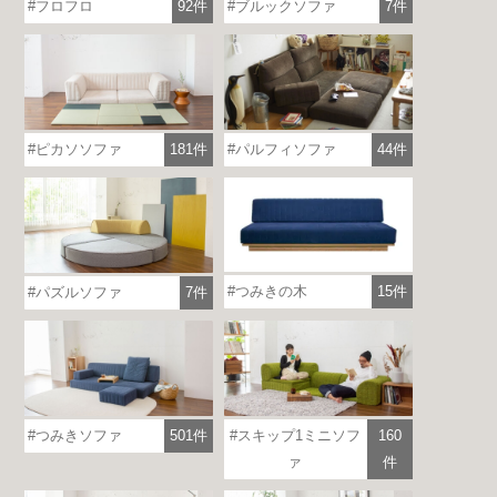
フロフロ
92件
ブルックソファ
7件
ピカソソファ
181件
パルフィソファ
44件
つみきの木
15件
パズルソファ
7件
つみきソファ
501件
スキップ1ミニソフ
160
ァ
件