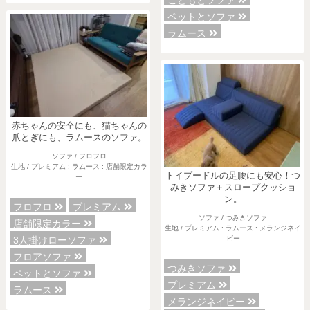
こどもとソファ
ペットとソファ
ラムース
赤ちゃんの安全にも、猫ちゃんの
爪とぎにも、ラムースのソファ。
ソファ / フロフロ
生地 / プレミアム : ラムース : 店舗限定カラ
トイプードルの足腰にも安心！つ
ー
みきソファ＋スロープクッショ
ン。
フロフロ
プレミアム
ソファ / つみきソファ
店舗限定カラー
生地 / プレミアム : ラムース : メランジネイ
3人掛けローソファ
ビー
フロアソファ
つみきソファ
ペットとソファ
プレミアム
ラムース
メランジネイビー