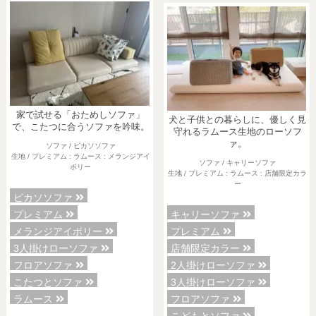
家で試せる「おためしソファ」
犬と子供との暮らしに、優しく見
で、こたつに合うソファを吟味。
守れるラムース生地のローソフ
ァ。
ソファ / ピカソソファ
生地 / プレミアム : ラムース : メランジアイ
ソファ / キャリーソファ
ボリー
生地 / プレミアム : ラムース : 店舗限定カラ
ー
ピカソソファ
プレミアム
キャリーソファ
メランジアイボリー
プレミアム
3人掛けローソファ
店舗限定カラー
フロアソファ
2人掛けローソファ
こたつとソファ
3人掛けローソファ
ラムース
フロアソファ