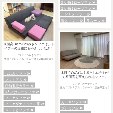
2人掛けローソファ
3人掛けローソファ
こどもとソファ
畳とソファ
ラムース
座面高20cmのつみきソファは、ト
イプーの足腰にもやさしい低さ！
ソファ / つみきソファ
生地 / プレミアム : ラムース : 店舗限定カラ
ー
木脚で2WAYに！暮らしに合わせ
つみきソファ
て座面高を変えられるソファ。
プレミアム
ソファ / カーヤソファ
店舗限定カラー
生地 / プレミアム : ラムース : 店舗限定カラ
3人掛けローソファ
ー
フロアソファ
カーヤソファ
フロアがナチュラル系
プレミアム
ペットとソファ