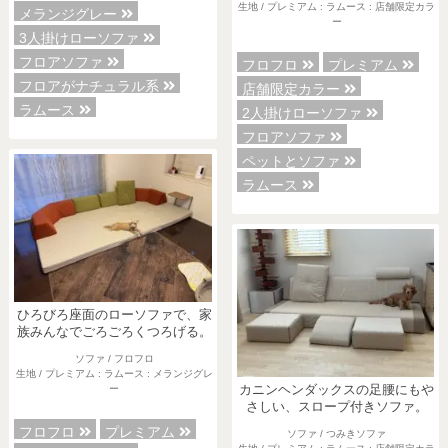
生地 / プレミアム : ラムース : 店舗限定カラ
メランジグレー
ー
3人掛けローソファ
フロアソファ
フロフロ
プレミアム
フロアがナチュラル系
店舗限定カラー
ラムース
2人掛けローソファ
フロアソファ
ペットとソファ
ラムース
ひろびろ座面のローソファで、家
族みんなでごろごろくつろげる。
ソファ / フロフロ
生地 / プレミアム : ラムース : メランジグレ
ー
カニンヘンダックスの足腰にもや
さしい、スロープ付きソファ。
フロフロ
プレミアム
ソファ / つみきソファ