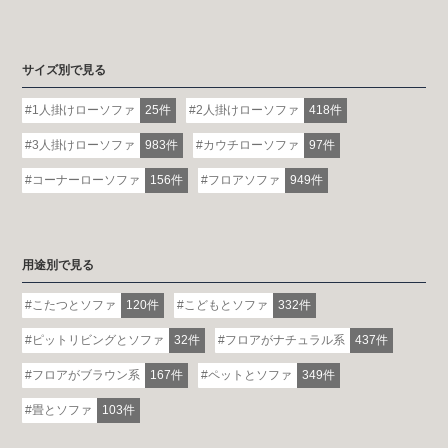
サイズ別で見る
1人掛けローソファ
25件
2人掛けローソファ
418件
3人掛けローソファ
983件
カウチローソファ
97件
コーナーローソファ
156件
フロアソファ
949件
用途別で見る
こたつとソファ
120件
こどもとソファ
332件
ピットリビングとソファ
32件
フロアがナチュラル系
437件
フロアがブラウン系
167件
ペットとソファ
349件
畳とソファ
103件