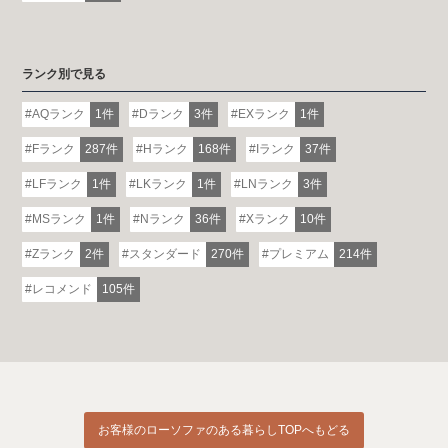
ランク別で見る
AQランク
1件
Dランク
3件
EXランク
1件
Fランク
287件
Hランク
168件
Iランク
37件
LFランク
1件
LKランク
1件
LNランク
3件
MSランク
1件
Nランク
36件
Xランク
10件
Zランク
2件
スタンダード
270件
プレミアム
214件
レコメンド
105件
お客様のローソファのある暮らしTOPへもどる