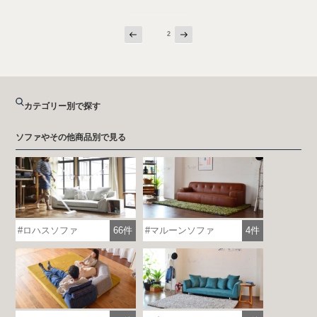
前
次
投
ページ
2
の
の
稿
ペ
ペ
ー
ー
の
ジ
ジ
ペ
ー
カテゴリー別で探す
ジ
送
ソファやその他商品別で見る
り
ロハスソファ
66件
マルーンソファ
4件