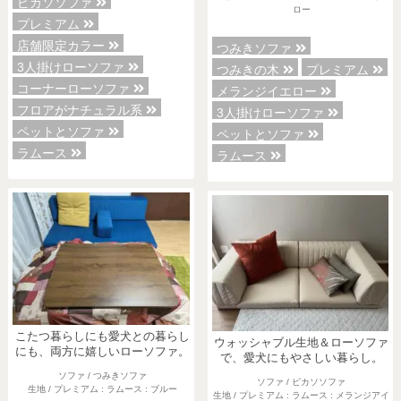
ピカソソファ
ロー
プレミアム
店舗限定カラー
つみきソファ
3人掛けローソファ
つみきの木
プレミアム
コーナーローソファ
メランジイエロー
フロアがナチュラル系
3人掛けローソファ
ペットとソファ
ペットとソファ
ラムース
ラムース
こたつ暮らしにも愛犬との暮らし
ウォッシャブル生地＆ローソファ
にも、両方に嬉しいローソファ。
で、愛犬にもやさしい暮らし。
ソファ / つみきソファ
ソファ / ピカソソファ
生地 / プレミアム : ラムース : ブルー
生地 / プレミアム : ラムース : メランジアイ