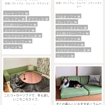
生地 / プレミアム : ラムース : メランジネイ
生地 / プレミアム : ラムース : テラコッタ
ビー
カーヤソファ
つみきソファ
プレミアム
テラコッタ
プレミアム
3人掛けローソファ
メランジネイビー
カウチローソファ
2人掛けローソファ
フロアがナチュラル系
フロアソファ
ペットとソファ
こどもとソファ
ラムース
フロアがブラウン系
ラムース
こたつ＋ローソファで、冬も楽し
いごろごろライフ。
犬との暮らしにおすすめ！ラムー