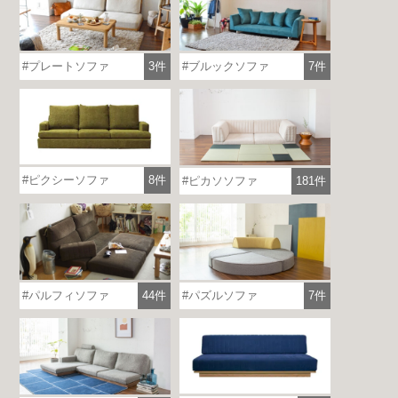
プレートソファ
3件
ブルックソファ
7件
ピクシーソファ
8件
ピカソソファ
181件
パルフィソファ
44件
パズルソファ
7件