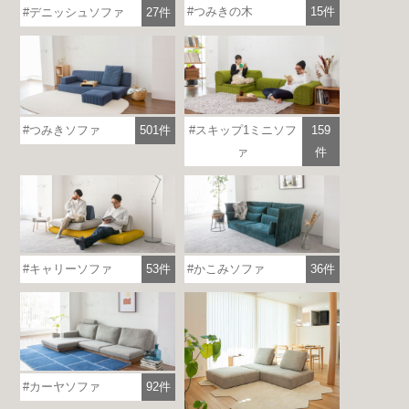
つみきの木
15件
デニッシュソファ
27件
つみきソファ
501件
スキップ1ミニソフ
159
ァ
件
各地で出張ショールームを開催！
この機会にHAREMのソファをお試しくだ
さい。
※一部日時は予約制
キャリーソファ
53件
かこみソファ
36件
詳しくはこちら
カーヤソファ
92件