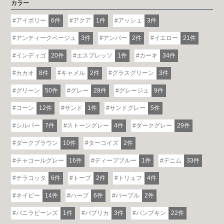
カラー
アイボリー
6件
アクア
1件
アッシュ
3件
アンティークベージュ
3件
アンバー
2件
イエロー
21件
インディゴ
20件
エスプレッソ
1件
カーキ
34件
カカオ
8件
キャメル
2件
グラスグリーン
3件
グリーン
50件
グレー
28件
グレージュ
9件
コーン
12件
サンド
1件
サンドグレー
5件
シルバー
7件
ストーングレー
4件
ダークグレー
29件
ダークブラウン
10件
ターコイズ
2件
チャコールグレー
16件
ディープブルー
1件
デニム
33件
テラコッタ
6件
トープ
2件
トリュフ
4件
ネイビー
14件
ハーブ
6件
パープル
2件
バニラビーンズ
1件
パプリカ
3件
パンプキン
22件