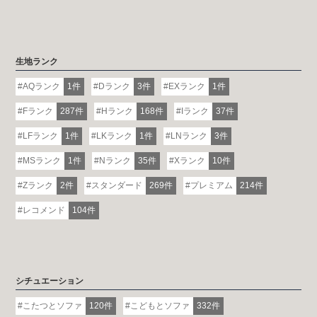
生地ランク
AQランク
1件
Dランク
3件
EXランク
1件
Fランク
287件
Hランク
168件
Iランク
37件
LFランク
1件
LKランク
1件
LNランク
3件
MSランク
1件
Nランク
35件
Xランク
10件
Zランク
2件
スタンダード
269件
プレミアム
214件
レコメンド
104件
シチュエーション
こたつとソファ
120件
こどもとソファ
332件