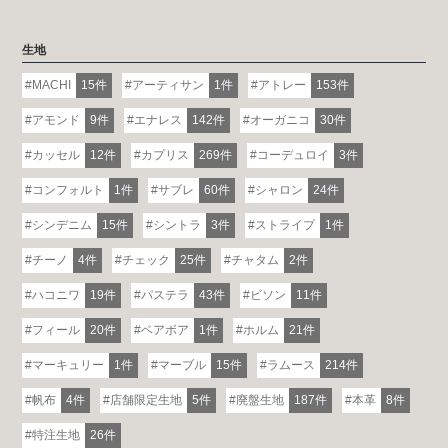
生地
MACHI
15件
アーティサン
1件
アトレー
153件
アモンド
9件
エナレス
142件
オーガニコ
30件
カッセル
12件
カプリス
269件
コーデュロイ
3件
コンフォルト
1件
サブレ
60件
シャロン
24件
シンデニム
15件
シントラ
3件
ストライプ
1件
チーノ
4件
チェック
25件
チャタム
2件
ハコニワ
19件
パステラ
43件
ビソン
11件
フィール
20件
ベアボア
1件
ホルム
21件
マーキュリー
1件
マーブル
15件
ラムース
214件
帆布
4件
店舗限定生地
5件
廃盤生地
187件
本革
8件
特注生地
26件