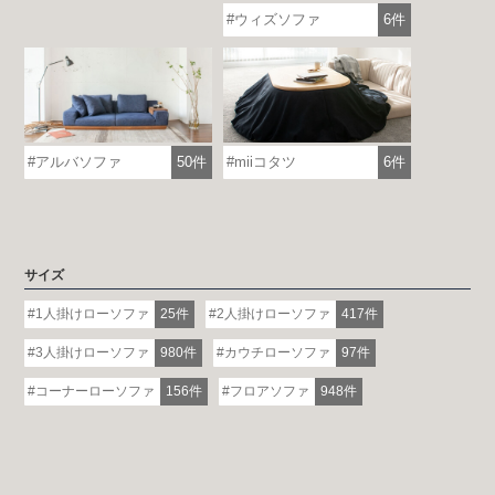
ウィズソファ
6件
アルバソファ
50件
miiコタツ
6件
サイズ
1人掛けローソファ
25件
2人掛けローソファ
417件
3人掛けローソファ
980件
カウチローソファ
97件
コーナーローソファ
156件
フロアソファ
948件