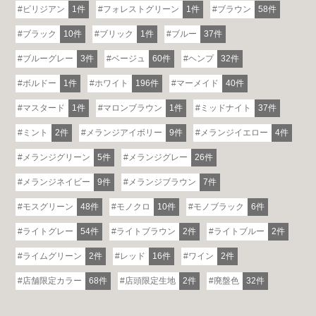
ビリジアン
1件
フォレストグリーン
1件
ブラウン
58件
ブラック
10件
ブリック
1件
ブルー
37件
ブルーグレー
3件
ベージュ
60件
ヘンプ
32件
ボルドー
1件
ホワイト
196件
マーメイド
40件
マスタード
1件
マロンブラウン
1件
ミッドナイト
37件
ミント
2件
メランジアイボリー
9件
メランジイエロー
4件
メランジグリーン
5件
メランジグレー
26件
メランジネイビー
9件
メランジブラウン
7件
モスグリーン
48件
モノクロ
10件
モノブラック
6件
ライトグレー
54件
ライトブラウン
2件
ライトブルー
2件
ライムグリーン
2件
レッド
16件
ワイン
2件
店舗限定カラー
68件
店頭限定生地
2件
廃盤色
32件