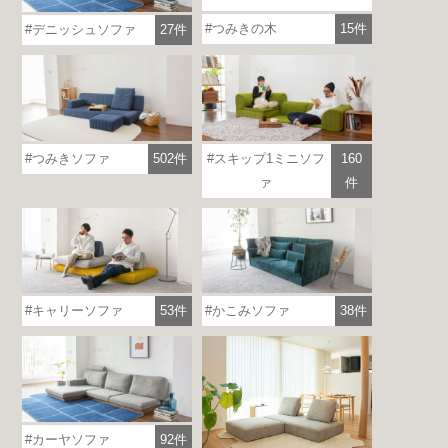
つみきの木
15件
デニッシュソファ
27件
つみきソファ
502件
スキップ1ミニソフ
160
ァ
件
各地で出張ショールームを開催！
この機会にHAREMのソファをお試しくだ
さい。
※一部日時は予約制
キャリーソファ
53件
かこみソファ
38件
詳しくはこちら
カーヤソファ
92件