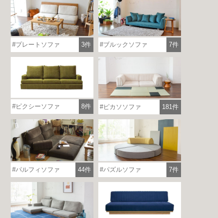
プレートソファ
3件
ブルックソファ
7件
ピクシーソファ
8件
ピカソソファ
181件
パルフィソファ
44件
パズルソファ
7件