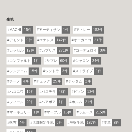
生地
MACHI
15件
アーティサン
1件
アトレー
153件
アモンド
9件
エナレス
142件
オーガニコ
31件
カッセル
12件
カプリス
271件
コーデュロイ
3件
コンフォルト
1件
サブレ
60件
シャロン
24件
シンデニム
15件
シントラ
3件
ストライプ
1件
チーノ
4件
チェック
25件
チャタム
2件
ハコニワ
19件
パステラ
43件
ビソン
12件
フィール
20件
ベアボア
1件
ホルム
21件
マーキュリー
1件
マーブル
16件
ラムース
215件
帆布
4件
店舗限定生地
5件
廃盤生地
187件
本革
8件