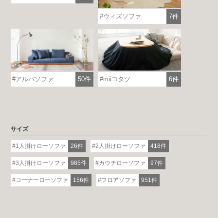
ウィズソファ
7件
アルバソファ
50件
miiコタツ
6件
サイズ
1人掛けローソファ
26件
2人掛けローソファ
418件
3人掛けローソファ
985件
カウチローソファ
97件
コーナーローソファ
156件
フロアソファ
951件