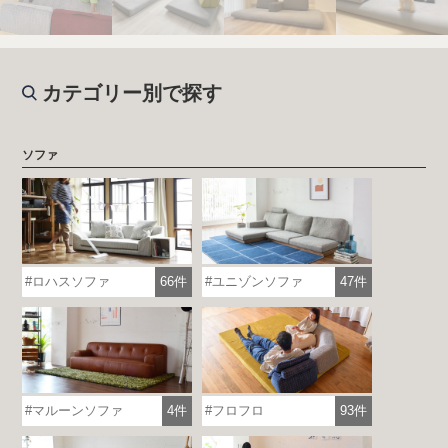
カテゴリー別で探す
ソファ
ロハスソファ
66件
ユニゾンソファ
47件
マルーンソファ
4件
フロフロ
93件