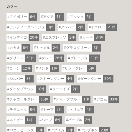
カラー
アイボリー
6件
アクア
1件
アッシュ
3件
アンティークベージュ
3件
アンバー
2件
イエロー
21件
インディゴ
20件
エスプレッソ
1件
カーキ
34件
カカオ
8件
キャメル
2件
グラスグリーン
3件
グリーン
50件
グレー
28件
グレージュ
11件
コーン
12件
サンド
1件
サンドグレー
5件
シルバー
8件
ストーングレー
4件
ダークグレー
29件
ダークブラウン
10件
ターコイズ
2件
チャコールグレー
16件
ディープブルー
1件
デニム
33件
テラコッタ
6件
トープ
2件
トリュフ
4件
ネイビー
14件
ハーブ
6件
パープル
2件
バニラビーンズ
1件
パプリカ
3件
パンプキン
23件