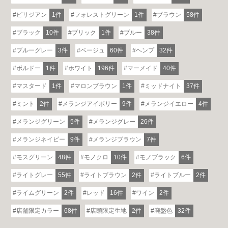
ビリジアン
1件
フォレストグリーン
1件
ブラウン
58件
ブラック
10件
ブリック
1件
ブルー
38件
ブルーグレー
3件
ベージュ
60件
ヘンプ
32件
ボルドー
1件
ホワイト
196件
マーメイド
40件
マスタード
1件
マロンブラウン
1件
ミッドナイト
37件
ミント
2件
メランジアイボリー
9件
メランジイエロー
4件
メランジグリーン
5件
メランジグレー
26件
メランジネイビー
9件
メランジブラウン
7件
モスグリーン
48件
モノクロ
10件
モノブラック
6件
ライトグレー
55件
ライトブラウン
2件
ライトブルー
2件
ライムグリーン
2件
レッド
16件
ワイン
2件
店舗限定カラー
68件
店頭限定生地
2件
廃盤色
32件