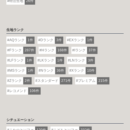
特注生地
26件
生地ランク
AQランク
1件
Dランク
3件
EXランク
1件
Fランク
287件
Hランク
168件
Iランク
37件
LFランク
1件
LKランク
1件
LNランク
3件
MSランク
1件
Nランク
36件
Xランク
10件
Zランク
2件
スタンダード
271件
プレミアム
215件
レコメンド
106件
シチュエーション
こたつとソファ
120件
こどもとソファ
332件