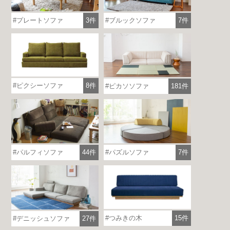
プレートソファ
3件
ブルックソファ
7件
ピクシーソファ
8件
ピカソソファ
181件
パルフィソファ
44件
パズルソファ
7件
つみきの木
15件
デニッシュソファ
27件