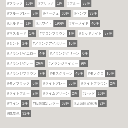
ブラック
10件
ブリック
1件
ブルー
38件
ブルーグレー
3件
ベージュ
60件
ヘンプ
33件
ボルドー
1件
ホワイト
196件
マーメイド
40件
マスタード
1件
マロンブラウン
1件
ミッドナイト
37件
ミント
2件
メランジアイボリー
10件
メランジイエロー
4件
メランジグリーン
6件
メランジグレー
26件
メランジネイビー
9件
メランジブラウン
7件
モスグリーン
48件
モノクロ
10件
モノブラック
6件
ライトグレー
55件
ライトブラウン
2件
ライトブルー
2件
ライムグリーン
2件
レッド
16件
ワイン
2件
店舗限定カラー
68件
店頭限定生地
2件
廃盤色
32件