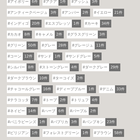
アイボリー
6件
アクア
1件
アッシュ
3件
アンティークベージュ
3件
アンバー
2件
イエロー
21件
インディゴ
20件
エスプレッソ
1件
カーキ
34件
カカオ
8件
キャメル
2件
グラスグリーン
3件
グリーン
50件
グレー
28件
グレージュ
11件
コーン
12件
サンド
1件
サンドグレー
5件
シルバー
8件
ストーングレー
4件
ダークグレー
29件
ダークブラウン
10件
ターコイズ
2件
チャコールグレー
16件
ディープブルー
1件
デニム
33件
テラコッタ
7件
トープ
2件
トリュフ
4件
ネイビー
14件
ハーブ
6件
パープル
2件
バニラビーンズ
1件
パプリカ
3件
パンプキン
23件
ビリジアン
1件
フォレストグリーン
1件
ブラウン
58件