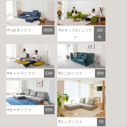
つみきソファ
505件
スキップ1ミニソフ
160
ァ
件
各地で出張ショールームを開催！
この機会にHAREMのソファをお試しくだ
キャリーソファ
53件
かこみソファ
38件
さい。
※一部日時は予約制
詳しくはこちら
カーヤソファ
93件
ウィズソファ
7件