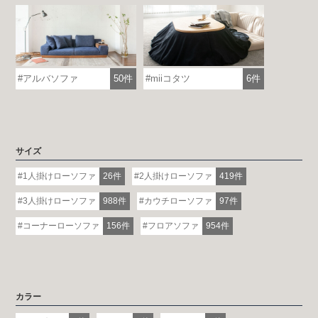
アルバソファ
50件
miiコタツ
6件
サイズ
1人掛けローソファ
26件
2人掛けローソファ
419件
3人掛けローソファ
988件
カウチローソファ
97件
コーナーローソファ
156件
フロアソファ
954件
カラー