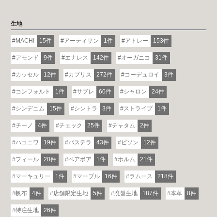
生地
MACHI
15件
アーティサン
1件
アトレー
153件
アモンド
9件
エナレス
142件
オーガニコ
31件
カッセル
12件
カプリス
272件
コーデュロイ
3件
コンフォルト
1件
サブレ
60件
シャロン
24件
シンデニム
15件
シントラ
3件
ストライプ
1件
チーノ
4件
チェック
25件
チャタム
2件
ハコニワ
19件
パステラ
43件
ビソン
12件
フィール
20件
ベアボア
1件
ホルム
21件
マーキュリー
1件
マーブル
16件
ラムース
218件
帆布
4件
店舗限定生地
5件
廃盤生地
187件
本革
8件
特注生地
26件