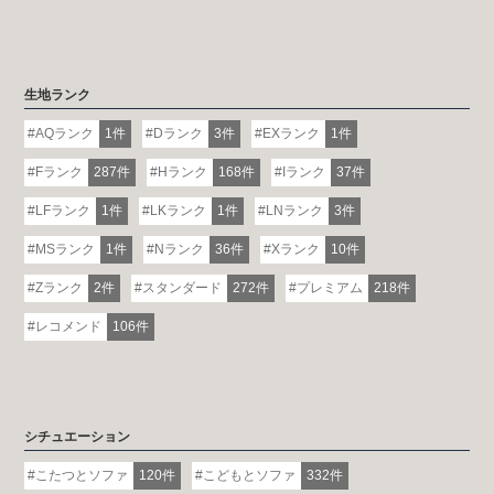
生地ランク
AQランク
1件
Dランク
3件
EXランク
1件
Fランク
287件
Hランク
168件
Iランク
37件
LFランク
1件
LKランク
1件
LNランク
3件
MSランク
1件
Nランク
36件
Xランク
10件
Zランク
2件
スタンダード
272件
プレミアム
218件
レコメンド
106件
シチュエーション
こたつとソファ
120件
こどもとソファ
332件