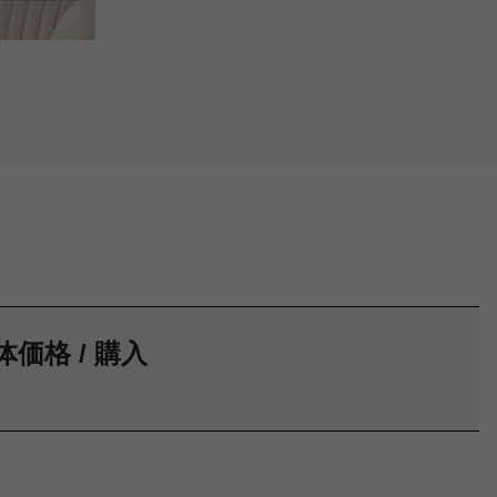
価格 / 購入