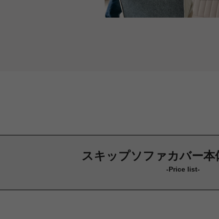
スキップソファカバー本体
-Price list-