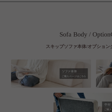
Sofa Body / Optio
スキップソファ本体/オプション