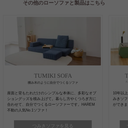
その他のローソファと製品はこちら
TUMIKI SOFA
積み木のように自分でつくるソファ
「
座面と背もたれだけのシンプルな本体に、多彩なオプ
10年以
ショングッズを積み上げて。暮らし方やくつろぎ方に
みきソフ
合わせて、自分でつくるローソファーです。HAREM
ができま
不動の人気No.1ソファ！
つみきソファを見る