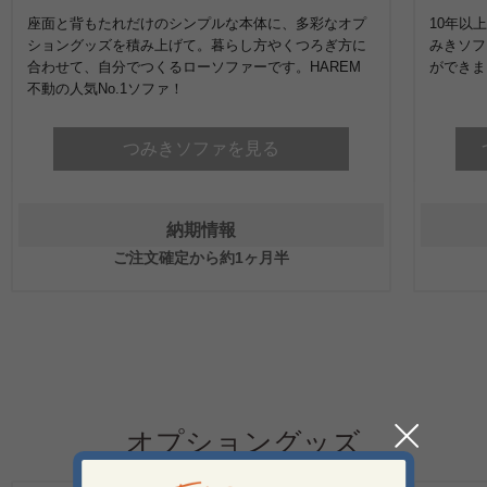
座面と背もたれだけのシンプルな本体に、多彩なオプ
10年以
ショングッズを積み上げて。暮らし方やくつろぎ方に
みきソフ
合わせて、自分でつくるローソファーです。HAREM
ができま
不動の人気No.1ソファ！
つみきソファを見る
納期情報
ご注文確定から約1ヶ月半
オプショングッズ