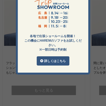
各地で出張ショールームを開催！
この機会にHAREMのソファをお試しくだ
さい。
※一部日時は予約制
アームクッションS
詳しくはこちら
フラットなソファに置いて、肘掛けとして使えるクッ
間に置い
ションです。幅20cmとスリムなので座面の上に置いて
としたオ
もじゃまにならず、持ち運びも気楽です。
ブルを併
もっと見る