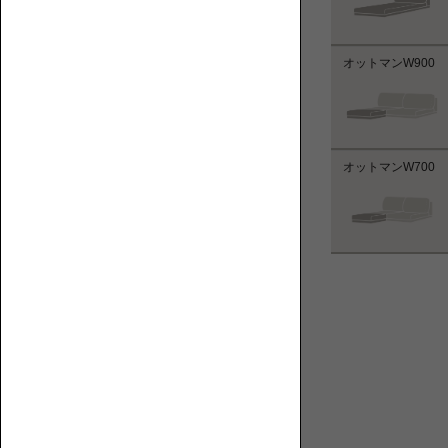
方
ン
を
パ
ご
ー
オットマンW900  
紹
ツ
介
し
ま
す。
オットマンW700  
目
的・
用
途
別
カ
ロ
テ
ー
ロ
ゴ
ソ
ー
リ
フ
ソ
一
ァ
フ