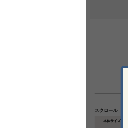
く？
フ
ソ
ロ
フ
ア
ァ
ソ
の
フ
上
ァ
で
何
を
す
る？
ベ
ス
ト
な
コ
ソ
ー
フ
ナ
ァ
ー
スクロール
を
ロ
選
ー
 本体サイズ 
ぶ
ソ