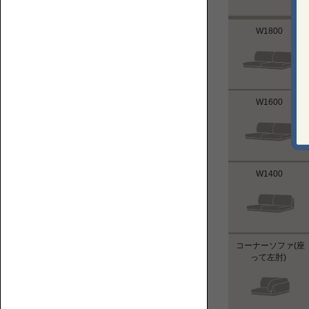
フ
た
ァ
め
の
W1800 
お
役
立
ち
コ
W1600 
ラ
ム
ハ
を
イ
集
バ
W1400 
め
ッ
ま
ク
し
ロ
た。
ー
ソ
コーナーソファ(座
フ
って左肘)  
ァ