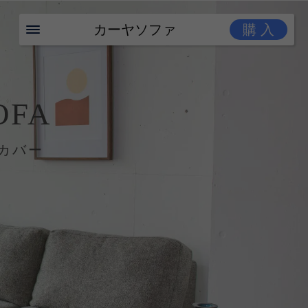
カーヤソファ
購 入
OFA
カバー