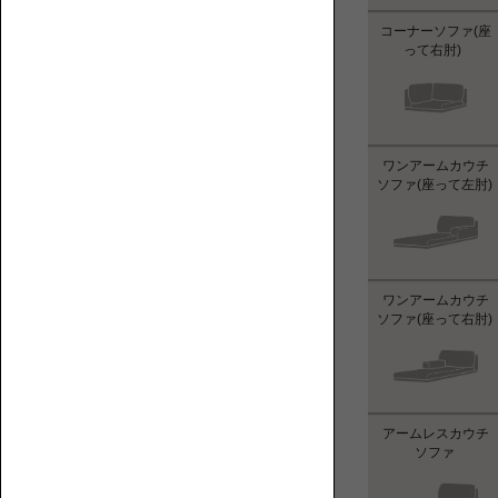
コーナーソファ(座
って右肘)  
【特
集】
ペ
ペ
替
ッ
ッ
え
ト
ワンアームカウチ
ト
カ
と
ソファ(座って左肘)
と
バ
人
ロ
ー
に
ー
優
ソ
し
フ
い
ワンアームカウチ
ァ
ロ
ソファ(座って右肘)
ー
ソ
フ
ァ
オ
の
アームレスカウチ
プ
ソファ 
選
シ
び
ョ