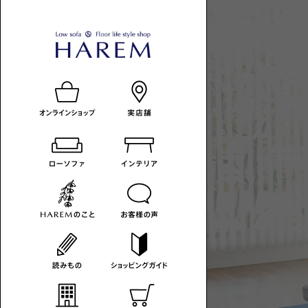
ロ
HAREM
ロ
ー
の
ー
ソ
読
ソ
フ
み
フ
ァ
も
ァ
-
の
の
カ
あ
テ
る
ゴ
暮
リ
ら
一
し
覧
へ
HAREM
MAGAZINE
コ
ラ
ム