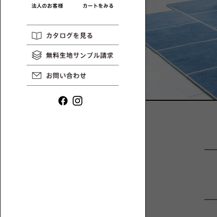
や
ロ
イ
ー
ン
ソ
タ
フ
ビ
ァ
ュ
一
ー
覧
な
ど、
ロ
ー
ソ
フ
ァ
と
1P【1
床
人
暮
掛
ら
け】
し
に
ま