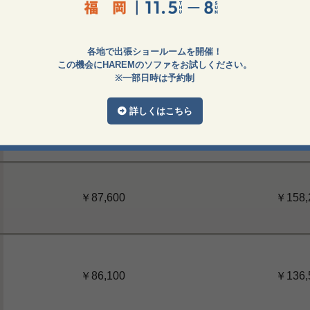
スタンダードランク
プレミアム
各地で出張ショールームを開催！
￥105,400
￥172,
この機会にHAREMのソファをお試しください。
※一部日時は予約制
詳しくはこちら
￥96,500
￥165,
￥87,600
￥158,
￥86,100
￥136,